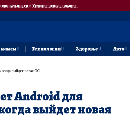
денциальности
и
Условия использования
.
нансы
Технологии
Здоровье
Авто
: когда выйдет новая ОС
ет Android для
когда выйдет новая