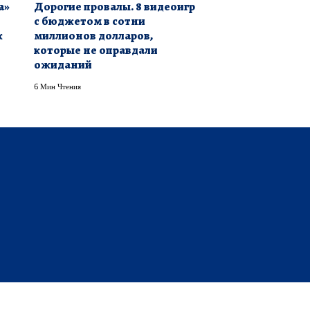
а»
Дорогие провалы. 8 видеоигр
с бюджетом в сотни
к
миллионов долларов,
которые не оправдали
ожиданий
6 Мин Чтения