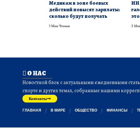
Медикам в зоне боевых
ИИ 
действий повысят зарплаты:
гал
сколько будут получать
это
1 Мин Чтения
3 Мин
О НАС
Новостной блок с актуальными ежедневными статья
спорте и других темах, собранные нашими корресп
Контакты
ГЛАВНАЯ
В МИРЕ
ОБЩЕСТВО
ФИНАНСЫ
Т