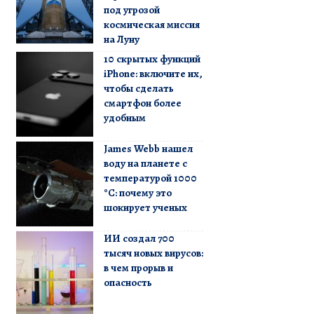
под угрозой
космическая миссия
на Луну
10 скрытых функций
iPhone: включите их,
чтобы сделать
смартфон более
удобным
James Webb нашел
воду на планете с
температурой 1000
°C: почему это
шокирует ученых
ИИ создал 700
тысяч новых вирусов:
в чем прорыв и
опасность