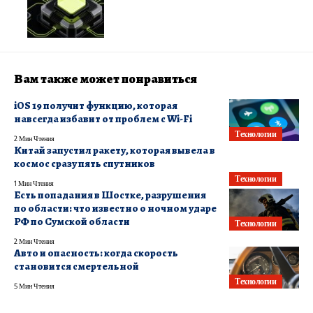
Вам также может понравиться
iOS 19 получит функцию, которая
навсегда избавит от проблем с Wi-Fi
Технологии
2 Мин Чтения
Китай запустил ракету, которая вывела в
космос сразу пять спутников
Технологии
1 Мин Чтения
Есть попадания в Шостке, разрушения
по области: что известно о ночном ударе
РФ по Сумской области
Технологии
2 Мин Чтения
Авто и опасность: когда скорость
становится смертельной
Технологии
5 Мин Чтения