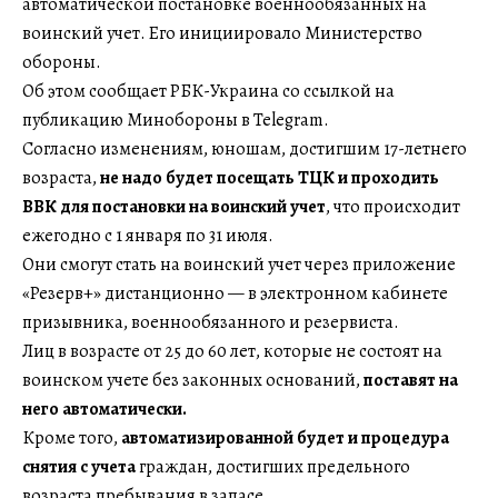
автоматической постановке военнообязанных на
воинский учет. Его инициировало Министерство
обороны.
Об этом сообщает РБК-Украина со ссылкой на
публикацию Минобороны в Telegram.
Согласно изменениям, юношам, достигшим 17-летнего
возраста,
не надо будет посещать ТЦК и проходить
ВВК для постановки на воинский учет
, что происходит
ежегодно с 1 января по 31 июля.
Они смогут стать на воинский учет через приложение
«Резерв+» дистанционно — в электронном кабинете
призывника, военнообязанного и резервиста.
Лиц в возрасте от 25 до 60 лет, которые не состоят на
воинском учете без законных оснований,
поставят на
него автоматически.
Кроме того,
автоматизированной будет и процедура
снятия с учета
граждан, достигших предельного
возраста пребывания в запасе.