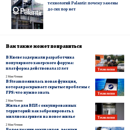
технологий Palantir: почему замены
до сих пор нет
Вам также может понравиться
В Киеве задержали разработчика
популярного хакерского форума:
платформа действовала 10 лет
Технологии
2 Мин Чтения
В Steam появилась новая функция,
которая раскрывает скрытые проблемы с
FPS: что нужно знать
Технологии
2 Мин Чтения
Жилье для ВПЛ с оккупированных
территорий: как забронировать 2
миллиона гривен на новое жилье
Технологии
2 Мин Чтения
Более тысячи оккупантов, десятки