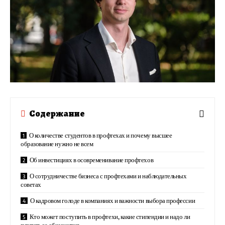
Содержание
О количестве студентов в профтехах и почему высшее
образование нужно не всем
Об инвестициях в осовременивание профтехов
О сотрудничестве бизнеса с профтехами и наблюдательных
советах
О кадровом голоде в компаниях и важности выбора профессии
Кто может поступить в профтехи, какие стипендии и надо ли
платить за общежития