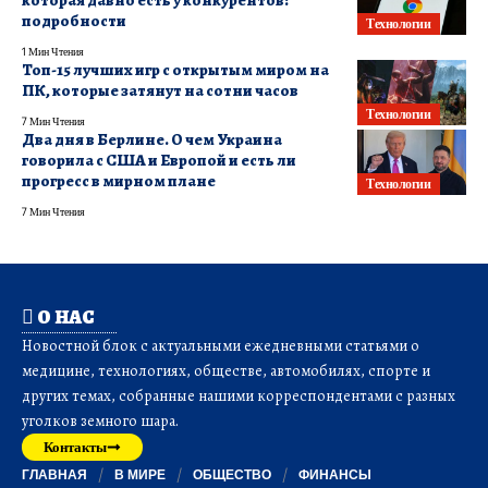
подробности
Технологии
1 Мин Чтения
Топ-15 лучших игр с открытым миром на
ПК, которые затянут на сотни часов
Технологии
7 Мин Чтения
Два дня в Берлине. О чем Украина
говорила с США и Европой и есть ли
прогресс в мирном плане
Технологии
7 Мин Чтения
О НАС
Новостной блок с актуальными ежедневными статьями о
медицине, технологиях, обществе, автомобилях, спорте и
других темах, собранные нашими корреспондентами с разных
уголков земного шара.
Контакты
ГЛАВНАЯ
В МИРЕ
ОБЩЕСТВО
ФИНАНСЫ