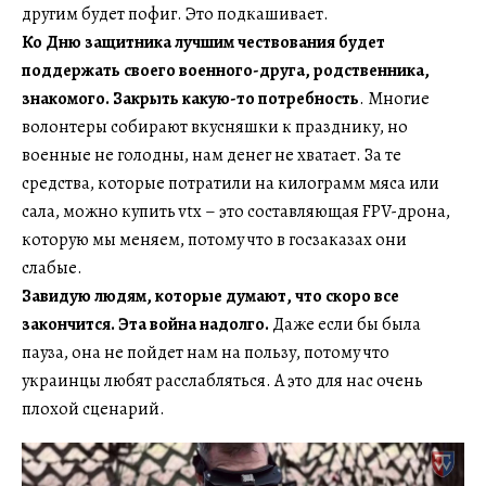
другим будет пофиг. Это подкашивает.
Ко Дню защитника лучшим чествования будет
поддержать своего военного-друга, родственника,
знакомого. Закрыть какую-то потребность
. Многие
волонтеры собирают вкусняшки к празднику, но
военные не голодны, нам денег не хватает. За те
средства, которые потратили на килограмм мяса или
сала, можно купить vtx – это составляющая FPV-дрона,
которую мы меняем, потому что в госзаказах они
слабые.
Завидую людям, которые думают, что скоро все
закончится. Эта война надолго.
Даже если бы была
пауза, она не пойдет нам на пользу, потому что
украинцы любят расслабляться. А это для нас очень
плохой сценарий.