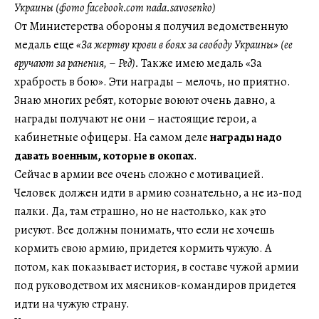
Украины (фото facebook.com nada.savosenko)
От Министерства обороны я получил ведомственную
медаль еще
«За жертву крови в боях за свободу Украины» (ее
вручают за ранения,
–
Ред).
Также имею
медаль «За
храбрость в бою». Эти награды – мелочь, но приятно.
Знаю многих ребят, которые воюют очень давно, а
награды получают не они – настоящие герои, а
кабинетные офицеры. На самом деле
награды надо
давать военным, которые в окопах
.
Сейчас в армии все очень сложно с мотивацией.
Человек должен идти в армию сознательно, а не из-под
палки. Да, там страшно, но не настолько, как это
рисуют. Все должны понимать, что если не хочешь
кормить свою армию, придется кормить чужую. А
потом, как показывает история, в составе чужой армии
под руководством их мясников-командиров придется
идти на чужую страну.