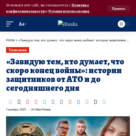
Используя этот сайт, вы соглашаетесь с
Политика
Принять
конфиденциальности
и
Условия использования
.
Аа
Home
»
«Завидую тем, кто думает, что скоро конец войны»: истории защитников от АТО и до сегодняшнего дня
Технологии
«Завидую тем, кто думает, что
скоро конец войны»: истории
защитников от АТО и до
сегодняшнего дня
1 октября, 2025
24 Мин Чтения