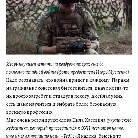
Игорь научился летать на квадрокоптерах еще до
полномасштабной войны (фото предоставил Игорь Мусиенко)
Надо осознавать, что война придет к каждому. Парням
на гражданке советовал бы готовиться, иначе когда-то
их просто загребут и отдадут в пехоту. А сейчас у них
есть шанс научиться и выбрать более безопасную
военную профессию.
Мне очень резонируют слова Нила Хасевича
(украинского
художника, который присоединился к ОУН несмотря на то,
что имел ампутацию ноги, – Ред.)
: «Я калека, бьюсь в то