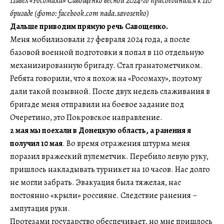
Павел «Росомаха» Савощенко весной 2024-го присоединился к 110
бригаде (фото: facebook.com nada.savosenko)
Дальше приводим прямую речь Савощенко.
Меня мобилизовали 27 февраля 2024 года, а после
базовой военной подготовки я попал в 110 отдельную
механизированную бригаду. Стал гранатометчиком.
Ребята говорили, что я похож на «Росомаху», поэтому
дали такой позывной. После двух недель слаживания в
бригаде меня отправили на боевое задание под
Очеретино, это Покровское направление.
2 мая мы поехали в Донецкую область, а ранения я
получил 10 мая
. Во время отражения штурма меня
поразил вражеский пулеметчик. Перебило левую руку,
пришлось накладывать турникет на 10 часов. Нас долго
не могли забрать. Эвакуация была тяжелая, нас
постоянно «крыли» россияне. Следствие ранения –
ампутация руки.
Протезами государство обеспечивает, но мне пришлось