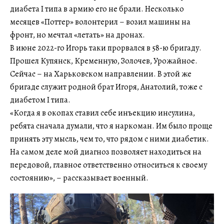
диабета I типа в армию его не брали. Несколько
месяцев «Поттер» волонтерил – возил машины на
фронт, но мечтал «летать» на дронах.
В июне 2022-го Игорь таки прорвался в 58-ю бригаду.
Прошел Купянск, Кременную, Золочев, Урожайное.
Сейчас – на Харьковском направлении. В этой же
бригаде служит родной брат Игоря, Анатолий, тоже с
диабетом I типа.
«Когда я в окопах ставил себе инъекцию инсулина,
ребята сначала думали, что я наркоман. Им было проще
принять эту мысль, чем то, что рядом с ними диабетик.
На самом деле мой диагноз позволяет находиться на
передовой, главное ответственно относиться к своему
состоянию», – рассказывает военный.