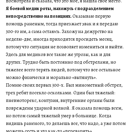
посмотрела и сказала, что это мое, я нашла свое место.
Я боевой медик роты, нахожусь с подразделением
непосредственно на позициях.
Оказываю первую
помощь раненым, тогда приезжает эвак и я передаю
300-го им, а сама остаюсь. Захожу на дежурство на
неделю-две, иногда приходится просидеть месяц,
потому что ситуация не позволяет измениться и выйти.
Здесь для медиков все такие же угрозы, как и для
других. Трудно быть постоянно под обстрелами, но
тяжелее всего терять людей, потому что все остальное
можно физически и морально «вытянуть».
Помню своих первых 300-х. Был минометный обстрел,
трех ребят посекло осколками. Один был тяжелый:
пневмоторекс, контузия, внутренние органы были
повреждены ударной волной. Я оказала помощь всем,
но потом самый тяжелый умер в больнице. Когда
видишь раненого, то делаешь все, что надо, а уже потом
можешь сесть и это как-то «переварить».