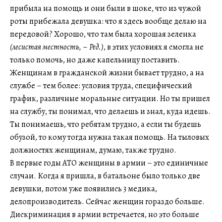
прибыла на помощь и они были в шоке, что из чужой
роты прибежала девушка: что я здесь вообще делаю на
передовой? Хорошо, что там была хорошая зеленка
(лесистая местность,
–
Ред.)
, в этих условиях я смогла не
только помочь, но даже капельницу поставить.
Женщинам в гражданской жизни бывает трудно, а на
службе – тем более: условия труда, специфический
график, различные моральные ситуации. Но ты пришел
на службу, ты понимал, что делаешь и знал, куда идешь.
Ты понимаешь, что ребятам трудно, а если ты будешь
обузой, то кому тогда нужна такая помощь. На тыловых
должностях женщинам, думаю, также трудно.
В первые годы АТО женщины в армии – это единичные
случаи. Когда я пришла, в батальоне было только две
девушки, потом уже появились 3 медика,
делопроизводитель. Сейчас женщин гораздо больше.
Дискриминация в армии встречается, но это больше