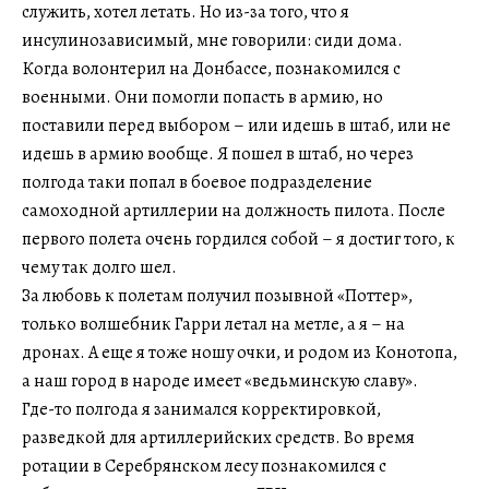
служить, хотел летать. Но из-за того, что я
инсулинозависимый, мне говорили: сиди дома.
Когда волонтерил на Донбассе, познакомился с
военными. Они помогли попасть в армию, но
поставили перед выбором – или идешь в штаб, или не
идешь в армию вообще. Я пошел в штаб, но через
полгода таки попал в боевое подразделение
самоходной артиллерии на должность пилота. После
первого полета очень гордился собой – я достиг того, к
чему так долго шел.
За любовь к полетам получил позывной «Поттер»,
только волшебник Гарри летал на метле, а я – на
дронах. А еще я тоже ношу очки, и родом из Конотопа,
а наш город в народе имеет «ведьминскую славу».
Где-то полгода я занимался корректировкой,
разведкой для артиллерийских средств. Во время
ротации в Серебрянском лесу познакомился с