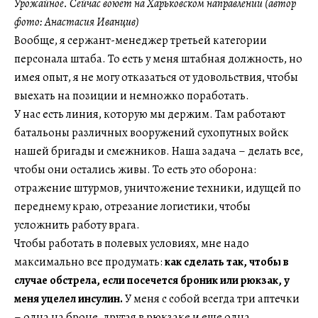
Урожайное. Сейчас воюет на Харьковском направлении (автор
фото: Анастасия Иванцив)
Вообще, я сержант-менеджер третьей категории
персонала штаба. То есть у меня штабная должность, но
имея опыт, я не могу отказаться от удовольствия, чтобы
выехать на позиции и немножко поработать.
У нас есть линия, которую мы держим. Там работают
батальоны различных вооружений сухопутных войск
нашей бригады и смежников. Наша задача – делать все,
чтобы они остались живы. То есть это оборона:
отражение штурмов, уничтожение техники, идущей по
переднему краю, отрезание логистики, чтобы
усложнить работу врага.
Чтобы работать в полевых условиях, мне надо
максимально все продумать:
как сделать так, чтобы в
случае обстрела, если посечется броник или рюкзак, у
меня уцелел инсулин.
У меня с собой всегда три аптечки
– одна на броне, другая в рюкзаке и еще одна