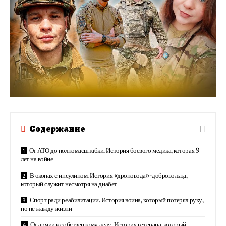
Содержание
От АТО до полномасштабки. История боевого медика, которая 9
лет на войне
В окопах с инсулином. История «дроновода»-добровольца,
который служит несмотря на диабет
Спорт ради реабилитации. История воина, который потерял руку,
но не жажду жизни
От армии к собственному делу. История ветерана, который