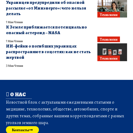
Украинцев предупредили об опасной
рассылке «от Минэнерго»: чего нельзя
делать
Технологии
1 Мин Чтения
К Земле приближается потенциально
опасный астероид – NASA
Технологии
1 Мин Чтения
ИИ-фейки о погибших украинцах
распространяют в соцсетях: как не стать
жертвой
Технологии
3 Мин Чтения
О НАС
Новостной блок с актуальными ежедневными статьями о
медицине, технологиях, обществе, автомобилях, спорте и
других темах, собранные нашими корреспондентами с разных
уголков земного шара.
Контакты