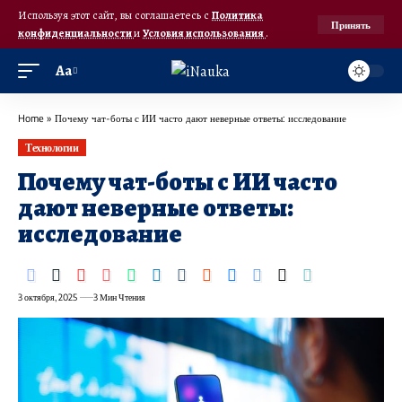
Используя этот сайт, вы соглашаетесь с
Политика
Принять
конфиденциальности
и
Условия использования
.
Аа
Home
»
Почему чат-боты с ИИ часто дают неверные ответы: исследование
Технологии
Почему чат-боты с ИИ часто
дают неверные ответы:
исследование
3 октября, 2025
3 Мин Чтения