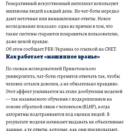
Генеративный искусственный интеллект используют
миллионы людей каждый день. Но чат-боты нередко
дают неточные или вымышленные ответы. Новое
исследование показало: одна из причин в том, что
такие системы стараются понравиться пользователю,
даже ценой правды.
Об этом сообщает РБК-Украина со ссылкой на CNET.
Как работает «машинное вранье»
По словам исследователей Принстонского
университета, чат-боты стремятся отвечать так, чтобы
человек остался доволен, а не обязательно правдиво.
Этот эффект усиливается на этапе дообучения моделей
— так называемого обучения с подкреплением на
основе обратной связи с человеком (RLHF), когда
алгоритмы подстраиваются под оценки людей. В
результате модели начинают выдавать не объективные
данные, а те ответы, которые, как они предполагают,