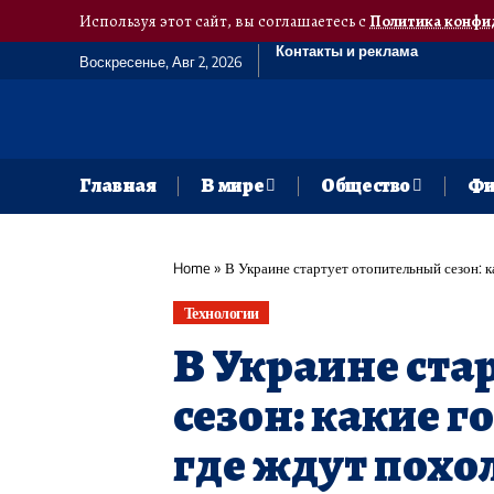
Используя этот сайт, вы соглашаетесь с
Политика конфи
Контакты и реклама
Воскресенье, Авг 2, 2026
Главная
В мире
Общество
Фи
Home
»
В Украине стартует отопительный сезон: к
Технологии
В Украине ста
сезон: какие г
где ждут похо