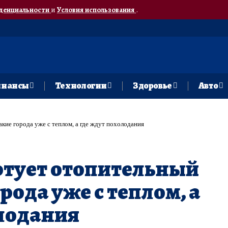
денциальности
и
Условия использования
.
нансы
Технологии
Здоровье
Авто
акие города уже с теплом, а где ждут похолодания
ртует отопительный
орода уже с теплом, а
лодания