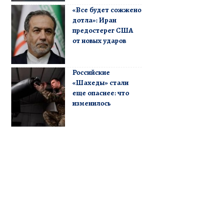
«Все будет сожжено
дотла»: Иран
предостерег США
от новых ударов
Российские
«Шахеды» стали
еще опаснее: что
изменилось