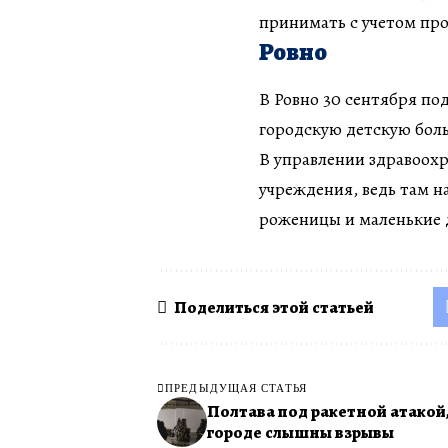
принимать с учетом про
Ровно
В Ровно 30 сентября по
городскую детскую бол
В управлении здравоох
учреждения, ведь там н
роженицы и маленькие 
Поделиться этой статьей
ПРЕДЫДУЩАЯ СТАТЬЯ
Полтава под ракетной атакой,
городе слышны взрывы