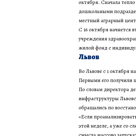
октября. Сначала тепло
дошкольными подраздел
местный аграрный цен
С 16 октября начнется 
учреждения здравоохра
жилой фонд с индивиду
Львов
Во Львове с 1 октября н
Первыми его получили 
По словам директора д
инфраструктуры Львовск
обращались по восстан
«Если проанализировать
этой неделе, а уже со 
смысла массово запуска