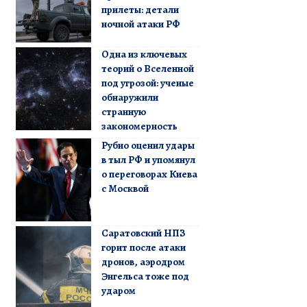
прилеты: детали
ночной атаки РФ
Одна из ключевых
теорий о Вселенной
под угрозой: ученые
обнаружили
странную
закономерность
Рубио оценил удары
в тыл РФ и упомянул
о переговорах Киева
с Москвой
Саратовский НПЗ
горит после атаки
дронов, аэродром
Энгельса тоже под
ударом