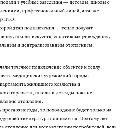
 подали в учебные заведения — детсады, школы с
ениями, профессиональный лицей, а также
тр ПТО.
второй этап подключения — тепло получат
нения, школы искусств, спортивные учреждения,
альным и централизованным отоплением.
ачали точечное подключение объектов к теплу.
шесть медицинских учреждений города.
епартамента жилищного хозяйства и
ого горсовета, школы и детсады пока не
овлению отопления.
 прогноз погоды, то похолодание будет только на
следующей температура поднимется. Поэтому нет
ть отопление для всех категорий потребителей, ведь