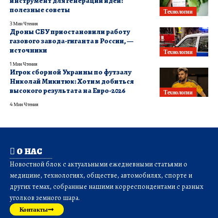
инструмент для генерации идей:
полезные советы
Технологии
3 Мин Чтения
Дроны СБУ приостановили работу
газового завода-гиганта в России, —
источники
Технологии
1 Мин Чтения
Игрок сборной Украины по футзалу
Николай Микитюк: Хотим добиться
высокого результата на Евро-2026
Технологии
4 Мин Чтения
О НАС
Новостной блок с актуальными ежедневными статьями о
медицине, технологиях, обществе, автомобилях, спорте и
других темах, собранные нашими корреспондентами с разных
уголков земного шара.
Контакты