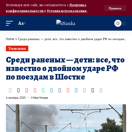
Используя этот сайт, вы соглашаетесь с
Политика
Принять
конфиденциальности
и
Условия использования
.
Аа
Home
»
Среди раненых — дети: все, что известно о двойном ударе РФ по поездам в Шостке
Технологии
Среди раненых — дети: все, что
известно о двойном ударе РФ
по поездам в Шостке
4 октября, 2025
3 Мин Чтения