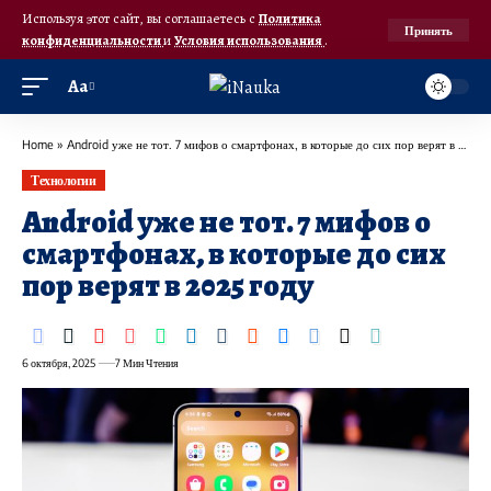
Используя этот сайт, вы соглашаетесь с
Политика
Принять
конфиденциальности
и
Условия использования
.
Аа
Home
»
Android уже не тот. 7 мифов о смартфонах, в которые до сих пор верят в 2025 году
Технологии
Android уже не тот. 7 мифов о
смартфонах, в которые до сих
пор верят в 2025 году
6 октября, 2025
7 Мин Чтения