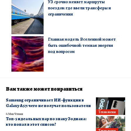
УЗ срочно меняет маршруты
поездов: где ввели трансферы и
ограничения
Главная модель Вселенной может
быть ошибочной: темная энергия
под вопросом
Вам также может понравиться
Samsung ограничивает ИИ-функции в
Galaxy A57: чего не получат пользователи
Технологии
4 Мин Чтения
Топ-5 идеальных пар по знаку Зодиака:
кто попал в этот список?
Технологии