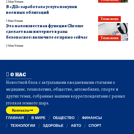
2 Мин Чтения
В «Дії» заработала услуга покупки
военных облигаций
Технологии
1 Мин Чтения
Эта малоизвестная функция Chrome
сделает ваш интернет в разы
безопаснее: включите ее прямо сейчас
Технологии
2 Мин Чтения
О НАС
Новостной блок с актуальными ежедневными статьями о
медицине, технологиях, обществе, автомобилях, спорте и
других темах, собранные нашими корреспондентами с разных
уголков земного шара.
Контакты
ГЛАВНАЯ
В МИРЕ
ОБЩЕСТВО
ФИНАНСЫ
ТЕХНОЛОГИИ
ЗДОРОВЬЕ
АВТО
СПОРТ