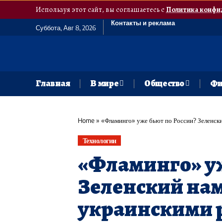
Используя этот сайт, вы соглашаетесь с
Политика конфи
Контакты и реклама
Суббота, Авг 8, 2026
Главная
В мире
Общество
Фи
Home
»
«Фламинго» уже бьют по России? Зеленски
Технологии
«Фламинго» уж
Зеленский на
украинскими 