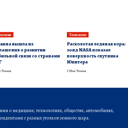
нологии
Технологии
аина вышла из
Расколотая ледяная кора:
лашения о развитии
зонд NASA показал
ильной связи со странами
поверхность спутника
Г
Юпитера
 Чтения
2 Мин Чтения
ми о медицине, технологиях, обществе, автомобилях,
ондентами с разных уголков земного шара.