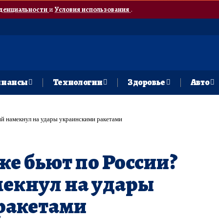
денциальности
и
Условия использования
.
нансы
Технологии
Здоровье
Авто
й намекнул на удары украинскими ракетами
е бьют по России?
мекнул на удары
ракетами