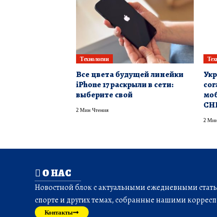
Технологии
Тех
Все цвета будущей линейки
Укр
iPhone 17 раскрыли в сети:
сог
выберите свой
моб
СН
2 Мин Чтения
2 Мин
О НАС
Новостной блок с актуальными ежедневными статья
спорте и других темах, собранные нашими корресп
Контакты