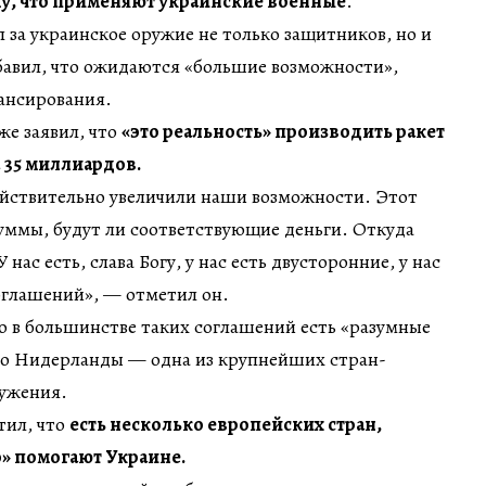
му, что применяют украинские военные
.
 за украинское оружие не только защитников, но и
бавил, что ожидаются «большие возможности»,
ансирования.
же заявил, что
«это реальность» производить ракет
а 35 миллиардов.
ействительно увеличили наши возможности. Этот
суммы, будут ли соответствующие деньги. Откуда
 нас есть, слава Богу, у нас есть двусторонние, у нас
оглашений», — отметил он.
то в большинстве таких соглашений есть «разумные
что Нидерланды — одна из крупнейших стран-
ужения.
тил, что
есть несколько европейских стран,
» помогают Украине.