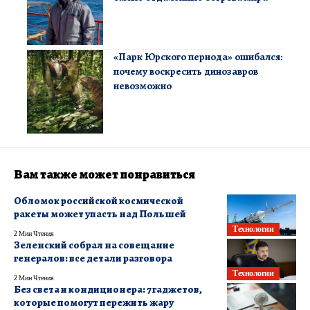
«Парк Юрского периода» ошибался:
почему воскресить динозавров
невозможно
Вам также может понравиться
Обломок российской космической
ракеты может упасть над Польшей
Технологии
2 Мин Чтения
Зеленский собрал на совещание
генералов: все детали разговора
Технологии
2 Мин Чтения
Без света и кондиционера: 7 гаджетов,
которые помогут пережить жару