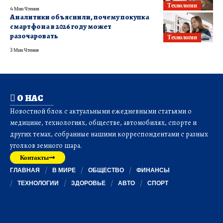
Технологии
4 Мин Чтения
Аналитики объяснили, почему покупка
смартфона в 2026 году может
разочаровать
Технологии
3 Мин Чтения
О НАС
Новостной блок с актуальными ежедневными статьями о
медицине, технологиях, обществе, автомобилях, спорте и
других темах, собранные нашими корреспондентами с разных
уголков земного шара.
Контакты
ГЛАВНАЯ
В МИРЕ
ОБЩЕСТВО
ФИНАНСЫ
ТЕХНОЛОГИИ
ЗДОРОВЬЕ
АВТО
СПОРТ