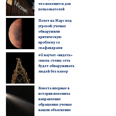
что изменится для
пользователей
Полет на Марс под
угрозой: ученые
обнаружили
критическую
проблему со
скафандрами
6G научат «видеть»
сквозь стены: сеть
будет обнаруживать
людей без камер
Комета впервые в
истории изменила
направление
обращения: ученые
нашли объяснение