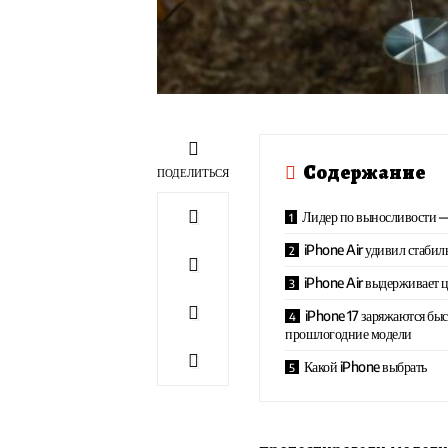
Содержание
ПОДЕЛИТЬСЯ
Лидер по выносливости —
iPhone Air удивил стабил
iPhone Air выдерживает 
iPhone 17 заряжаются быс
прошлогодние модели
Какой iPhone выбрать