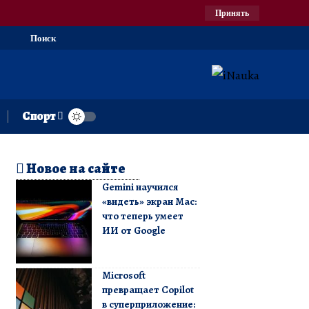
Принять
Поиск
Спорт
Новое на сайте
Gemini научился
«видеть» экран Mac:
что теперь умеет
ИИ от Google
Microsoft
превращает Copilot
в суперприложение: