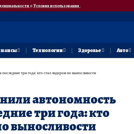
денциальности
и
Условия использования
.
нансы
Технологии
Здоровье
Авто
 последние три года: кто стал лидером по выносливости
внили автономность
едние три года: кто
по выносливости