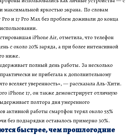
артфоны использовались как личные устройства — с
 и максимальной яркостью экрана. По словам
7 Pro и 17 Pro Max без проблем доживали до конца
 использовании.
стировавшая iPhone Air, отметила, что телефон
ень с около 20% заряда, а при более интенсивной
го ниже.
выдерживает полный день работы. За несколько
 практически не прибегала к дополнительному
что вселяет уверенность», — рассказала Аль-Хити.
ого iPhone 17, он также демонстрирует отличную
выдерживает полтора дня умеренного
асов активной работы смартфон терял около 55%
ночи без подзарядки оставалось примерно 30%.
аются быстрее, чем прошлогодние