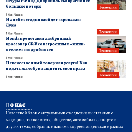
штурм РФ под Добропольем: враг понес
большие потери
Технологии
1 Мин Чтения
На небе сегодня взойдет «кровавая»
Луна
Технологии
1 Мин Чтения
Honda представила гибридный
кроссовер CR-V со встроенным «мини-
отелем»: подробности
Технологии
1 Мин Чтения
Некачественный товар или услуга? Как
подать жалобу и защитить свои права
Технологии
1 Мин Чтения
О НАС
Новостной блок с актуальными ежедневными статьями о
медицине, технологиях, обществе, автомобилях, спорте и
других темах, собранные нашими корреспондентами с разных