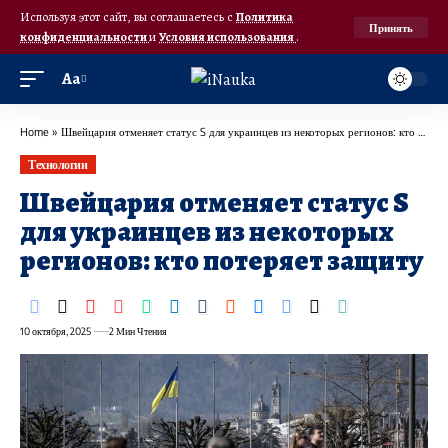
Используя этот сайт, вы соглашаетесь с
Политика
Принять
конфиденциальности
и
Условия использования
.
Аа
Home
»
Швейцария отменяет статус S для украинцев из некоторых регионов: кто потеряет защиту
Технологии
Швейцария отменяет статус S
для украинцев из некоторых
регионов: кто потеряет защиту
10 октября, 2025
2 Мин Чтения