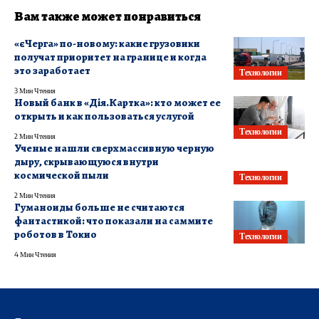
Вам также может понравиться
«єЧерга» по-новому: какие грузовики
получат приоритет на границе и когда
это заработает
Технологии
3 Мин Чтения
Новый банк в «Дія.Картка»: кто может ее
открыть и как пользоваться услугой
Технологии
2 Мин Чтения
Ученые нашли сверхмассивную черную
дыру, скрывающуюся внутри
космической пыли
Технологии
2 Мин Чтения
Гуманоиды больше не считаются
фантастикой: что показали на саммите
роботов в Токио
Технологии
4 Мин Чтения