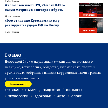
7 Мин Чтения
Алло объясняет: IPS, VA или OLED –
какую матрицу монитора выбрать
Технологии
15 Мин Чтения
«Это отчаяние Кремля»: как мир
реагирует на удары РФ по Киеву
Технологии
3 Мин Чтения
О НАС
Новостной блок с актуальными ежедневными статьями о
медицине, технологиях, обществе, автомобилях, спорте и
других темах, собранные нашими корреспондентами с разных
уголков земного шара.
Контакты
ГЛАВНАЯ
В МИРЕ
ОБЩЕСТВО
ФИНАНСЫ
ТЕХНОЛОГИИ
ЗДОРОВЬЕ
АВТО
СПОРТ