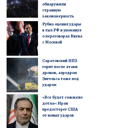
обнаружили
странную
закономерность
Рубио оценил удары
в тыл РФ и упомянул
о переговорах Киева
с Москвой
Саратовский НПЗ
горит после атаки
дронов, аэродром
Энгельса тоже под
ударом
«Все будет сожжено
дотла»: Иран
предостерег США
от новых ударов