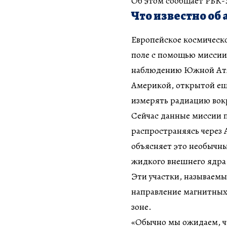
Об этом сообщает РБК-У
Что известно об
Европейское космическое
поле с помощью миссии
наблюдению Южной Атл
Америкой, открытой еще
измерять радиацию вок
Сейчас данные миссии 
распространяясь через 
объясняет это необычны
жидкого внешнего ядра
Эти участки, называем
направление магнитных 
зоне.
«Обычно мы ожидаем, ч