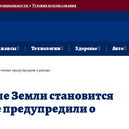
денциальности
и
Условия использования
.
нансы
Технологии
Здоровье
Авто
 ученые предупредили о рисках
е Земли становится
е предупредили о