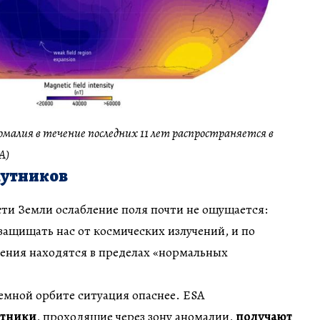
лия в течение последних 11 лет распространяется в
A)
путников
ти Земли ослабление поля почти не ощущается:
ащищать нас от космических излучений, и по
нения находятся в пределах «нормальных
емной орбите ситуация опаснее. ESA
утники
, проходящие через зону аномалии,
получают