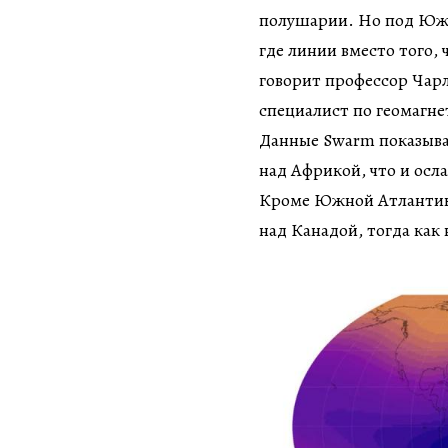
полушарии. Но под Южн
где линии вместо того,
говорит профессор Чарл
специалист по геомагне
Данные Swarm показываю
над Африкой, что и осла
Кроме Южной Атлантики
над Канадой, тогда как