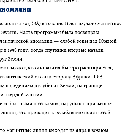
краина со ссылкой на сайт CNET.
 аномалии
 агентство (ESA) в течение 11 лет изучало магнитное
 Swarm. Часть программы была посвящена
антической аномалии — слабой зоны над Южной
 в 1958 году, когда спутники впервые начали
руг Земли.
показывают, что
аномалия быстро расширяется
,
Атлантический океан в сторону Африки. ESA
м поведением в глубинах Земли, на границе
 и твердой мантии.
ые «обратными потоками», нарушают привычное
линий, что приводит к ослаблению поля в этой
то магнитные линии выходят из ядра в южном