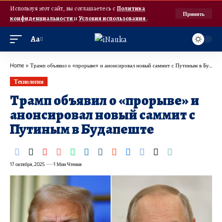
Используя этот сайт, вы соглашаетесь с
Политика
Принять
конфиденциальности
и
Условия использования
.
Аа
Home
»
Трамп объявил о «прорыве» и анонсировал новый саммит с Путиным в Будапеште
Технологии
Трамп объявил о «прорыве» и
анонсировал новый саммит с
Путиным в Будапеште
17 октября, 2025
1 Мин Чтения