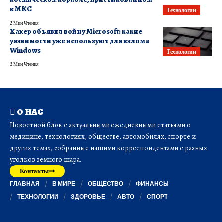
к МКС
Технологии
2 Мин Чтения
Хакер объявил войну Microsoft: какие
уязвимости уже используют для взлома
Windows
Технологии
3 Мин Чтения
О НАС
Новостной блок с актуальными ежедневными статьями о
медицине, технологиях, обществе, автомобилях, спорте и
других темах, собранные нашими корреспондентами с разных
уголков земного шара.
Контакты
ГЛАВНАЯ
В МИРЕ
ОБЩЕСТВО
ФИНАНСЫ
ТЕХНОЛОГИИ
ЗДОРОВЬЕ
АВТО
СПОРТ