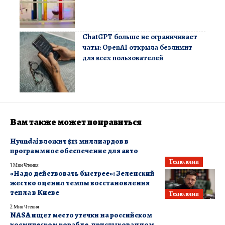
ChatGPT больше не ограничивает
чаты: OpenAI открыла безлимит
для всех пользователей
Вам также может понравиться
Hyundai вложит $13 миллиардов в
программное обеспечение для авто
Технологии
1 Мин Чтения
«Надо действовать быстрее»: Зеленский
жестко оценил темпы восстановления
тепла в Киеве
Технологии
2 Мин Чтения
NASA ищет место утечки на российском
космическом корабле, пристыкованном