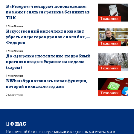
В «Резерв+» тестируют нововведение:
поможет сняться с розыска без визита в
ТЦК
Технологии
1 Мин Чтения
Искусственный интеллект позволит
убрать операторов дронов с поля боя, —
Федоров
Технологии
1 Мин Чтения
До -25 и резкое потепление: подробный
прогноз погоды в Украине на неделю
(карты)
Технологии
1 Мин Чтения
В WhatsApp появилась новая функция,
которой не хватало годами
Технологии
2 Мин Чтения
О НАС
Новостной блок с актуальными ежедневными статьями о