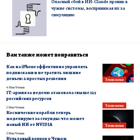
Опасный сбой в ИИ: Claude проник в
чужие системы, воспринимая их за
симуляцию
Вам также может понравиться
Как на iPhone эффективно управлять
подписками и не тратить лишние
деньги: 2 простых решения
Технологии
4 Мин Чтения
IТ-армия за неделю атаковала свыше 125
российских ресурсов
Технологии
2 Мин Чтения
Космические корабли теперь
моделируют за секунды: что может
новый ИИ от NVIDIA
Технологии
3 Мин Чтения
Культовый хоррор о Чужом