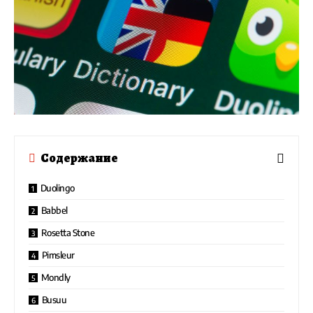
Содержание
Duolingo
Babbel
Rosetta Stone
Pimsleur
Mondly
Busuu