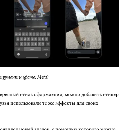
струменты (фото: Meta)
ересный стиль оформления, можно добавить стикер
рузья использовали те же эффекты для своих
появился новый значок, с помощью которого можно