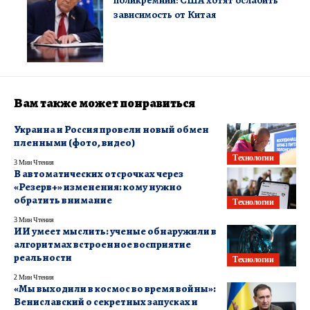
поликремний: США хотят ослабить
зависимость от Китая
Вам также может понравиться
Украина и Россия провели новый обмен
пленными (фото, видео)
Технологии
3 Мин Чтения
В автоматических отсрочках через
«Резерв+» изменения: кому нужно
обратить внимание
Технологии
3 Мин Чтения
ИИ умеет мыслить: ученые обнаружили в
алгоритмах встроенное восприятие
реальности
Технологии
2 Мин Чтения
«Мы выходили в космос во время войны»:
Вениславский о секретных запусках и