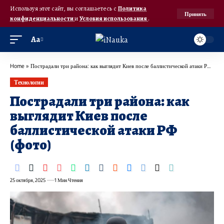
Используя этот сайт, вы соглашаетесь с
Политика
Принять
конфиденциальности
и
Условия использования
.
Аа
Home
»
Пострадали три района: как выглядит Киев после баллистической атаки РФ (фото)
Технологии
Пострадали три района: как
выглядит Киев после
баллистической атаки РФ
(фото)
25 октября, 2025
1 Мин Чтения