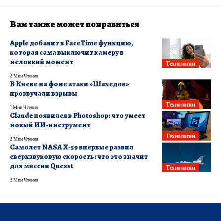
Вам также может понравиться
Apple добавит в FaceTime функцию,
которая сама выключит камеру в
неловкий момент
Технологии
2 Мин Чтения
В Киеве на фоне атаки »Шахедов»
прозвучали взрывы
Технологии
1 Мин Чтения
Claude появился в Photoshop: что умеет
новый ИИ-инструмент
Технологии
2 Мин Чтения
Самолет NASA X-59 впервые развил
сверхзвуковую скорость: что это значит
для миссии Quesst
Технологии
3 Мин Чтения