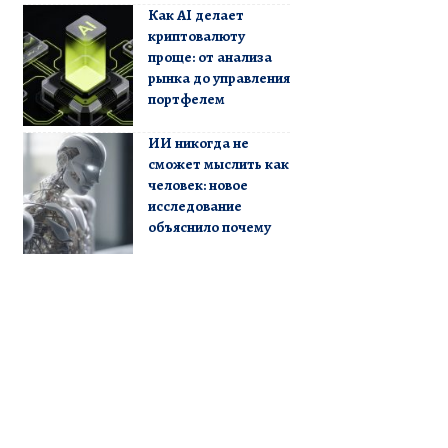
Как AI делает
криптовалюту
проще: от анализа
рынка до управления
портфелем
ИИ никогда не
сможет мыслить как
человек: новое
исследование
объяснило почему