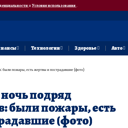
денциальности
и
Условия использования
.
нансы
Технологии
Здоровье
Авто
в: были пожары, есть жертвы и пострадавшие (фото)
 ночь подряд
в: были пожары, есть
радавшие (фото)