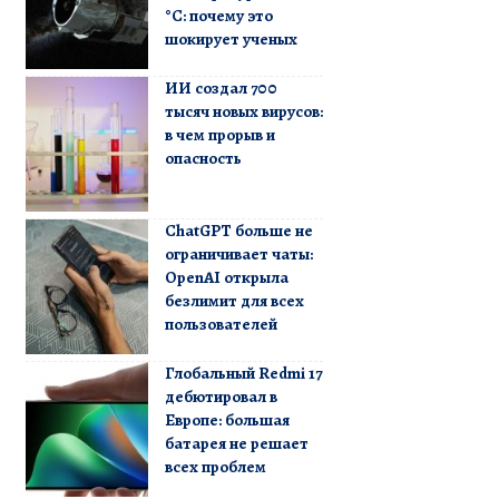
°C: почему это
шокирует ученых
ИИ создал 700
тысяч новых вирусов:
в чем прорыв и
опасность
ChatGPT больше не
ограничивает чаты:
OpenAI открыла
безлимит для всех
пользователей
Глобальный Redmi 17
дебютировал в
Европе: большая
батарея не решает
всех проблем