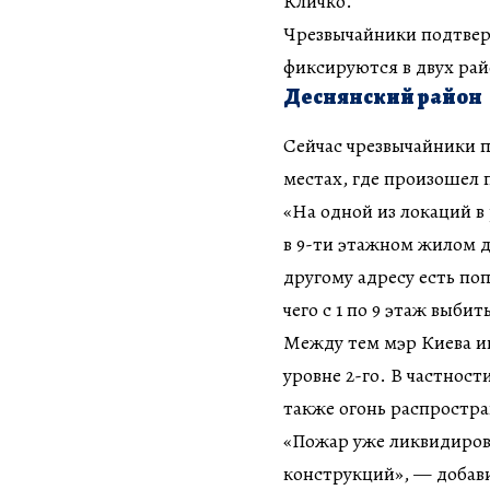
Кличко.
Чрезвычайники подтвер
фиксируются в двух ра
Деснянский район
Сейчас чрезвычайники 
местах, где произошел 
«На одной из локаций в
в 9-ти этажном жилом д
другому адресу есть по
чего с 1 по 9 этаж выби
Между тем мэр Киева ин
уровне 2-го. В частност
также огонь распростран
«Пожар уже ликвидиров
конструкций», — добав