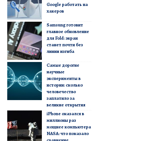
Google работать на
хакеров
Samsung готовит
главное обновление
для Fold: экран
станет почти без
линии изгиба
Самые дорогие
научные
эксперименты в
истории: сколько
человечество
заплатило за
великие открытия
iPhone оказался в
миллионы раз
мощнее компьютера
NASA: что показало
сравнение