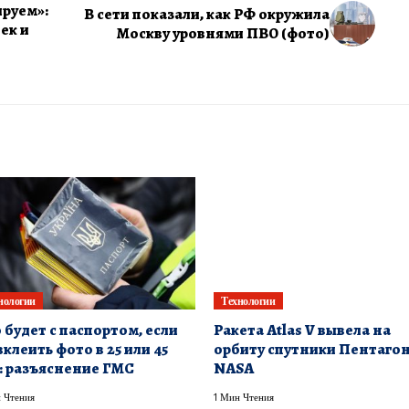
ируем»:
В сети показали, как РФ окружила
ек и
Москву уровнями ПВО (фото)
нологии
Технологии
 будет с паспортом, если
Ракета Atlas V вывела на
вклеить фото в 25 или 45
орбиту спутники Пентагон
: разъяснение ГМС
NASA
 Чтения
1 Мин Чтения