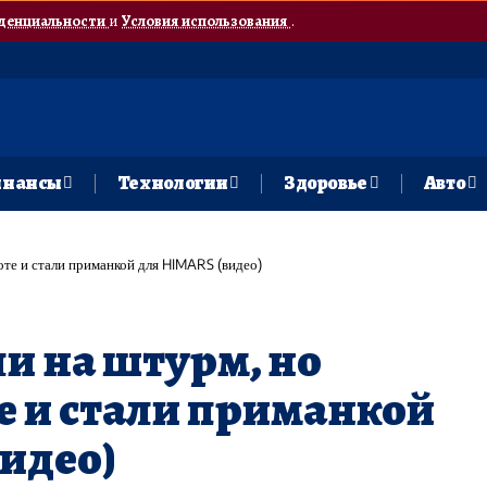
денциальности
и
Условия использования
.
нансы
Технологии
Здоровье
Авто
оте и стали приманкой для HIMARS (видео)
и на штурм, но
те и стали приманкой
идео)