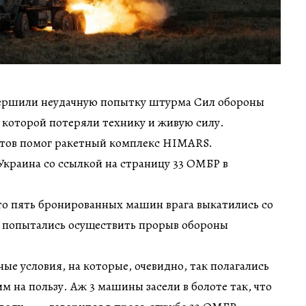
вершили неудачную попытку штурма Сил обороны
 которой потеряли технику и живую силу.
тов помог ракетный комплекс HIMARS.
краина со ссылкой на страницу 33 ОМБР в
что пять бронированных машин врага выкатились со
 попытались осуществить прорыв обороны
ные условия, на которые, очевидно, так полагались
м на пользу. Аж 3 машины засели в болоте так, что