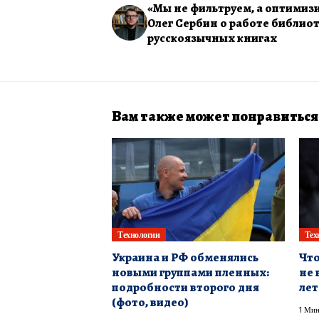
«Мы не фильтруем, а оптимиз
Олег Сербин о работе библиот
русскоязычных книгах
Вам также может понравиться
Технологии
Тех
Украина и РФ обменялись
Что
новыми группами пленных:
не 
подробности второго дня
лет
(фото, видео)
1 Мин