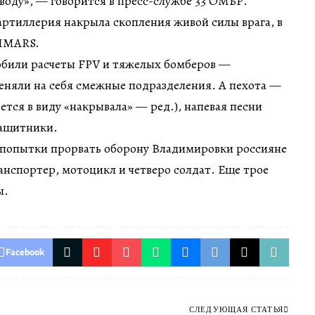
 воду», — говорится в пресс-службе 33 ОМБР.
артиллерия накрыла скопления живой силы врага, в
HIMARS.
били расчеты FPV и тяжелых бомберов —
еняли на себя смежные подразделения. А пехота —
ется в виду «накрывала» — ред.), напевая песни
защитники.
й попытки прорвать оборону Владимировки россияне
нспортер, мотоцикл и четверо солдат. Еще трое
ы.
Facebook
СЛЕДУЮЩАЯ СТАТЬЯ