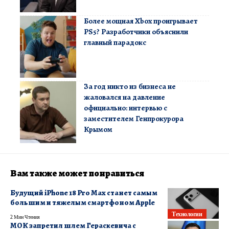
Более мощная Xbox проигрывает
PS5? Разработчики объяснили
главный парадокс
За год никто из бизнеса не
жаловался на давление
официально: интервью с
заместителем Генпрокурора
Крымом
Вам также может понравиться
Будущий iPhone 18 Pro Max станет самым
большим и тяжелым смартфоном Apple
Технологии
2 Мин Чтения
МОК запретил шлем Гераскевича с