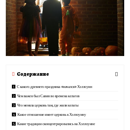
Содержание
С какого древнего праздника «начался» Хэллоуин
Чем важен был Савин во времена кельтов
Что меняла церковь там, где жили кельты
Какое отношение имеет церковь к Хэллоуину
Какие традиции сконцентрировались на Хэллоуине