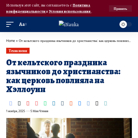
Используя этот сайт, вы соглашаетесь с
Политика
Принять
конфиденциальности
и
Условия использования
.
Аа
Home
»
От кельтского праздника язычников до христианства: как церковь повлияла на Хэллоуин
Технологии
От кельтского праздника
язычников до христианства:
как церковь повлияла на
Хэллоуин
1 ноября, 2025
5 Мин Чтения