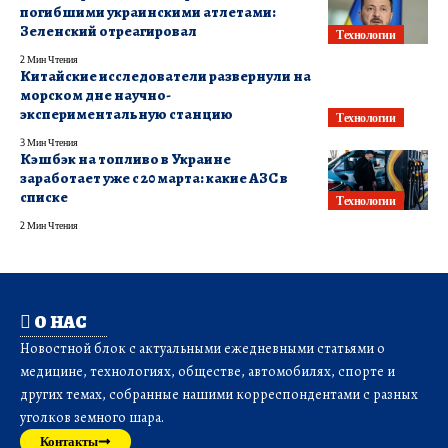
погибшими украинскими атлетами:
Зеленский отреагировал
Технологии
2 Мин Чтения
Китайские исследователи развернули на
морском дне научно-
экспериментальную станцию
Технологии
3 Мин Чтения
Кэшбэк на топливо в Украине
заработает уже с 20 марта: какие АЗС в
списке
Технологии
2 Мин Чтения
О НАС
Новостной блок с актуальными ежедневными статьями о
медицине, технологиях, обществе, автомобилях, спорте и
других темах, собранные нашими корреспондентами с разных
уголков земного шара.
Контакты