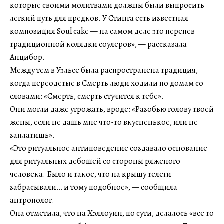
которые своими молитвами должны были выпросить
легкий путь для предков. У Стинга есть известная
композиция Soul cake — на самом деле это перепев
традиционной колядки соулеров», — рассказала
Анцибор.
Между тем в Уэльсе была распространена традиция,
когда переодетые в Смерть люди ходили по домам со
словами: «Смерть, смерть стучится к тебе».
Они могли даже угрожать, вроде: «Разобью голову твоей
жены, если не дашь мне что-то вкусненькое, или не
заплатишь».
«Это ритуальное антиповедение создавало основание
для ритуальных дебошей со стороны ряженого
человека. Было и такое, что на крышу телеги
забрасывали… и тому подобное», — сообщила
антрополог.
Она отметила, что на Хэллоуин, по сути, делалось «все то