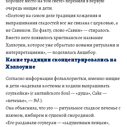
хорошее место на том свете» переняли в первую
очередь нищие и дети.
«Поэтому на самом деле традиция хождения и
выпрашивания сладостей все же связана с церковью, а
не Савином. По факту, слово «Савин» — стиралось.
Вместо него появилось христианское название
Хэллоуин, которое уже обрастало новыми ритуалами и
интерпретациями», — поделилась Анцибор.
Какие традиции сконцентрировались на
Хэллоуине
Согласно информации фольклористки, именно нищие
и дети «надевали костюмы и ходили выпрашивать
соулкейки» (с английского Soul — «душа», Cake —
«печенье», —
Ред
.).
Она объяснила, что это — ритуальное сладкое печенье с
изюмом, имбирем и сушеной смородиной.
«Его раздавали соулерам — «задушевным певцам»,