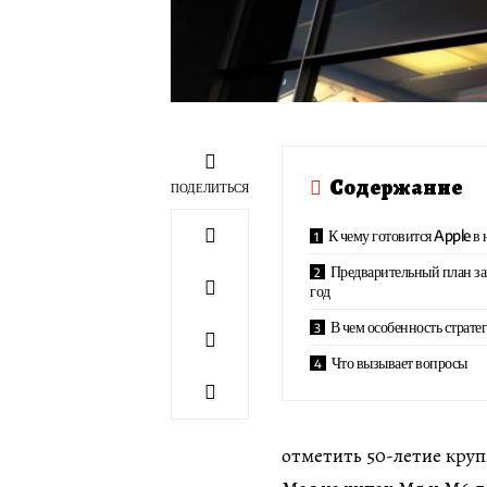
Содержание
ПОДЕЛИТЬСЯ
К чему готовится Apple в
Предварительный план за
год
В чем особенность страте
Что вызывает вопросы
отметить 50-летие кру