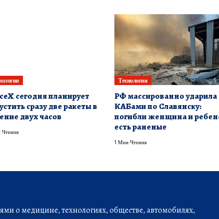
нологии
Технологии
ceX сегодня планирует
РФ массированно ударила
устить сразу две ракеты в
КАБами по Славянску:
ение двух часов
погибли женщина и ребен
есть раненые
 Чтения
1 Мин Чтения
ми о медицине, технологиях, обществе, автомобилях,