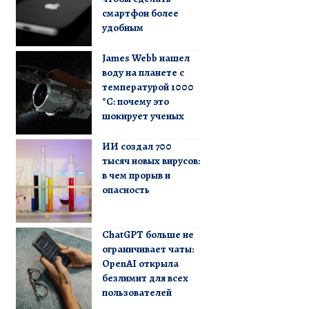
смартфон более
удобным
James Webb нашел
воду на планете с
температурой 1000
°C: почему это
шокирует ученых
ИИ создал 700
тысяч новых вирусов:
в чем прорыв и
опасность
ChatGPT больше не
ограничивает чаты:
OpenAI открыла
безлимит для всех
пользователей