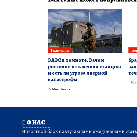
Технологии
Тех
ЗАЭС в темноте. Зачем
Spa
россияне отключили станцию
зап
и есть ли угроза ядерной
теч
катастрофы
1 Мин
15 Мин Чтения
О НАС
Новостной блок с актуальными ежедневными статья