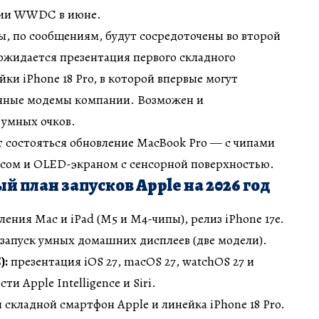
ции WWDC в июне.
, по сообщениям, будут сосредоточены во второй
ожидается презентация первого складного
ки iPhone 18 Pro, в которой впервые могут
енные модемы компании. Возможен и
 умных очков.
т состояться обновление MacBook Pro — с чипами
усом и OLED-экраном с сенсорной поверхностью.
 план запусков Apple на 2026 год
ения Mac и iPad (M5 и M4-чипы), релиз iPhone 17e.
запуск умных домашних дисплеев (две модели).
):
презентация iOS 27, macOS 27, watchOS 27 и
 Apple Intelligence и Siri.
 складной смартфон Apple и линейка iPhone 18 Pro.