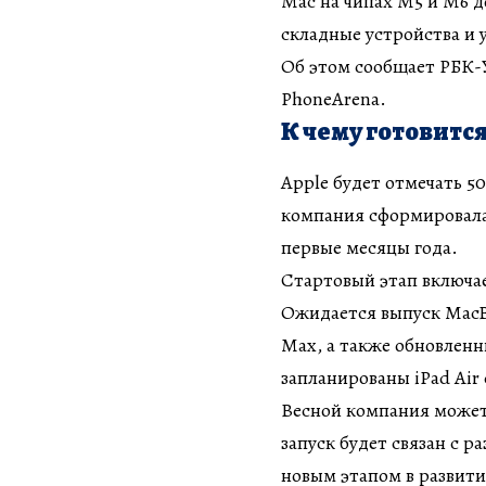
Mac на чипах M5 и M6 д
складные устройства и 
Об этом сообщает РБК-
PhoneArena.
К чему готовитс
Apple будет отмечать 5
компания сформировала
первые месяцы года.
Стартовый этап включае
Ожидается выпуск MacBo
Max, а также обновлен
запланированы iPad Air 
Весной компания может
запуск будет связан с 
новым этапом в развити