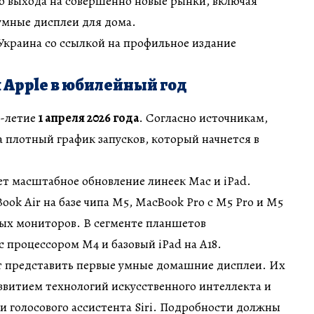
о выхода на совершенно новые рынки, включая
умные дисплеи для дома.
Украина со ссылкой на профильное издание
я Apple в юбилейный год
0-летие
1 апреля 2026 года
. Согласно источникам,
 плотный график запусков, который начнется в
т масштабное обновление линеек Mac и iPad.
ok Air на базе чипа M5, MacBook Pro с M5 Pro и M5
ных мониторов. В сегменте планшетов
с процессором M4 и базовый iPad на A18.
 представить первые умные домашние дисплеи. Их
развитием технологий искусственного интеллекта и
и голосового ассистента Siri. Подробности должны