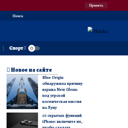
Принять
Поиск
Спорт
Новое на сайте
Blue Origin
обнаружила причину
взрыва New Glenn:
под угрозой
космическая миссия
на Луну
10 скрытых функций
iPhone: включите их,
чтобы сделать