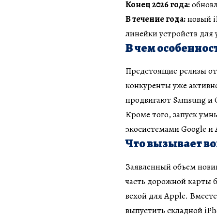
Конец 2026 года:
обновл
В течение года:
новый i
линейки устройств для 
В чем особеннос
Предстоящие релизы отр
конкуренты уже активн
продвигают Samsung и G
Кроме того, запуск умн
экосистемами Google и
Что вызывает в
Заявленный объем нови
часть дорожной карты б
вехой для Apple. Вместе
выпустить складной iPh