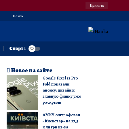
Принять
Поиск
Спорт
Новое на сайте
Google Pixel 11 Pro
Fold показали
анонсу: дизайн и
главную фишку уже
раскрыли
АМКУ оштрафовал
«Киевстар» на 17,5
млн грн из-за