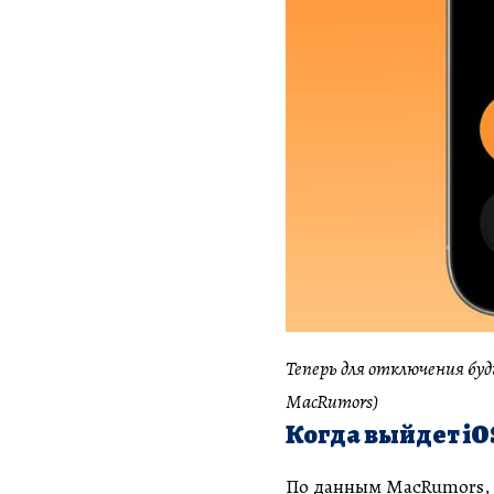
Теперь для отключения буд
MacRumors)
Когда выйдет iOS
По данным MacRumors, ве