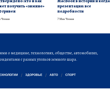
тверждено: кто и как
MacBook в истории и когда
ет получить «зимние»
презентация: все
0 гривен
подробности
 Чтения
7 Мин Чтения
ми о медицине, технологиях, обществе, автомобилях,
ондентами с разных уголков земного шара.
ЕХНОЛОГИИ
ЗДОРОВЬЕ
АВТО
СПОРТ