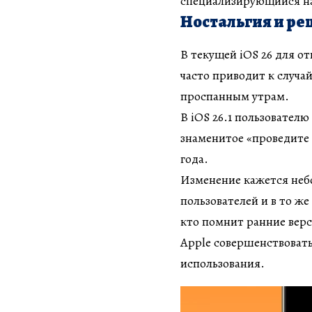
специализирующийся на 
Ностальгия и р
В текущей iOS 26 для о
часто приводит к случа
проспанным утрам.
В iOS 26.1 пользовател
знаменитое «проведите 
года.
Изменение кажется неб
пользователей и в то же
кто помнит ранние верс
Apple совершенствовать
использования.