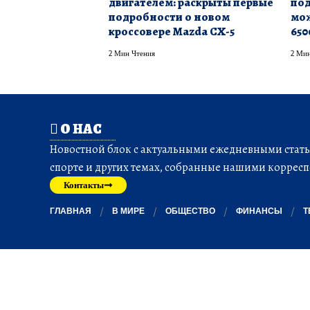
двигателем: раскрыты первые
под
подробности о новом
мож
кроссовере Mazda CX-5
650
2 Мин Чтения
2 Мин
О НАС
Новостной блок с актуальными ежедневными статья
спорте и других темах, собранные нашими корресп
Контакты
ГЛАВНАЯ
В МИРЕ
ОБЩЕСТВО
ФИНАНСЫ
Т