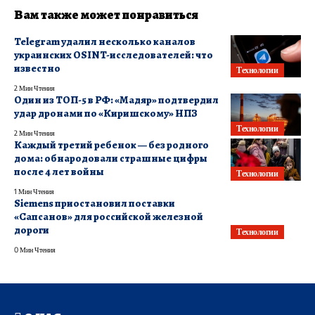
Вам также может понравиться
Telegram удалил несколько каналов
украинских OSINT-исследователей: что
известно
Технологии
2 Мин Чтения
Один из ТОП-5 в РФ: «Мадяр» подтвердил
удар дронами по «Киришскому» НПЗ
Технологии
2 Мин Чтения
Каждый третий ребенок — без родного
дома: обнародовали страшные цифры
после 4 лет войны
Технологии
1 Мин Чтения
Siemens приостановил поставки
«Сапсанов» для российской железной
дороги
Технологии
0 Мин Чтения