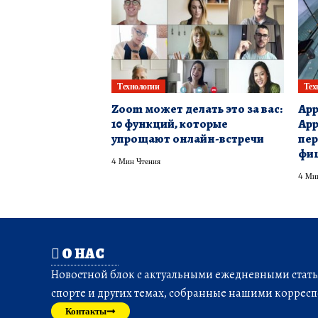
Технологии
Тех
Zoom может делать это за вас:
App
10 функций, которые
App
упрощают онлайн-встречи
пер
фи
4 Мин Чтения
4 Ми
О НАС
Новостной блок с актуальными ежедневными статья
спорте и других темах, собранные нашими корресп
Контакты