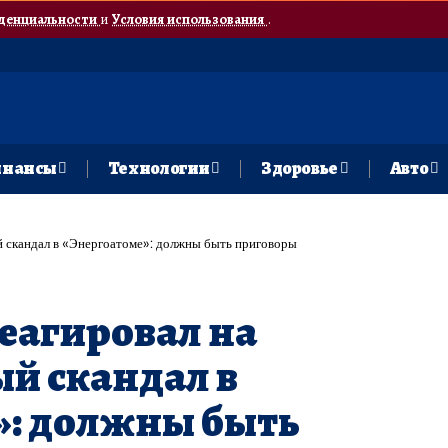
денциальности
и
Условия использования
.
нансы
Технологии
Здоровье
Авто
й скандал в «Энергоатоме»: должны быть приговоры
еагировал на
й скандал в
»: должны быть