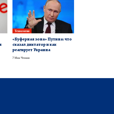
Технологии
й
«Буферная зона» Путина: что
я
сказал диктатор и как
реагирует Украина
7 Мин Чтения