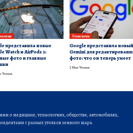
нологии
Технологии
le представила новые
Google представила новы
le Watch и AirPods 3:
Gemini для редактировани
вые фото и главные
фото: что он теперь умеет
шки
2 Мин Чтения
н Чтения
ми о медицине, технологиях, обществе, автомобилях,
ондентами с разных уголков земного шара.