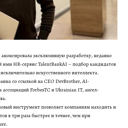
 анонсировала эксклюзивную разработку, недавно
й ими HR-сервис TalentBankAI – подбор кандидатов
 исключительно искусственного интеллекта.
ина со ссылкой на СЕО DevBrother, AI-
 ассоциаций ForbesTC и Ukrainian IT, ангел-
ва.
 новый инструмент позволяет компаниям находить и
ов в три раза быстрее и точнее, чем при
ге.