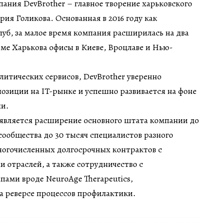
ния DevBrother – главное творение харьковского
я Голикова. Основанная в 2016 году как
уб, за малое время компания расширилась на два
ме Харькова офисы в Киеве, Вроцлаве и Нью-
итических сервисов, DevBrother уверенно
озиции на IT-рынке и успешно развивается на фоне
ли.
является расширение основного штата компании до
фсообщества до 30 тысяч специалистов разного
ногочисленных долгосрочных контрактов с
 отраслей, а также сотрудничество с
ами вроде NeuroAge Therapeutics,
а реверсе процессов профилактики.