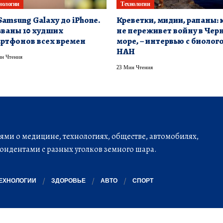
нологии
Технологии
Samsung Galaxy до iPhone.
Креветки, мидии, рапаны: 
ваны 10 худших
не переживет войну в Чер
ртфонов всех времен
море, – интервью с биолог
НАН
н Чтения
23 Мин Чтения
ми о медицине, технологиях, обществе, автомобилях,
ондентами с разных уголков земного шара.
ЕХНОЛОГИИ
ЗДОРОВЬЕ
АВТО
СПОРТ