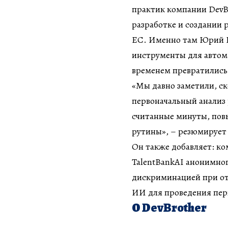
практик компании DevB
разработке и создании 
ЕС. Именно там Юрий Го
инструменты для автом
временем превратились
«Мы давно заметили, с
первоначальный анализ 
считанные минуты, пов
рутины», – резюмируе
Он также добавляет: ко
TalentBankAI анонимног
дискриминацией при отб
ИИ для проведения пер
О DevBrother