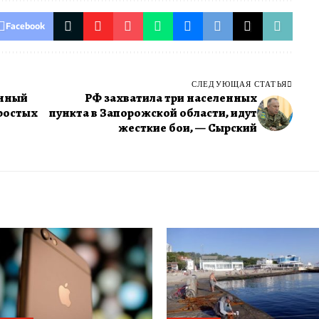
Facebook
СЛЕДУЮЩАЯ СТАТЬЯ
анный
РФ захватила три населенных
простых
пункта в Запорожской области, идут
жесткие бои, — Сырский