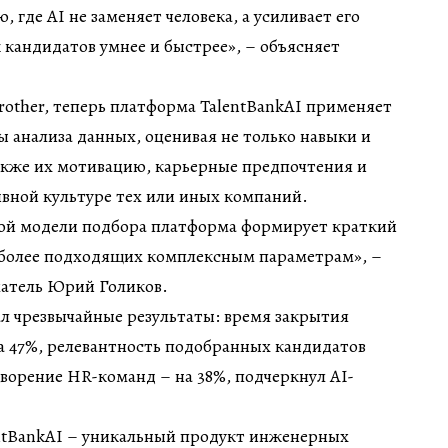
 где AI не заменяет человека, а усиливает его
к кандидатов умнее и быстрее», – объясняет
other, теперь платформа TalentBankAI применяет
 анализа данных, оценивая не только навыки и
акже их мотивацию, карьерные предпочтения и
вной культуре тех или иных компаний.
ой модели подбора платформа формирует краткий
иболее подходящих комплексным параметрам», –
атель Юрий Голиков.
л чрезвычайные результаты: время закрытия
а 47%, релевантность подобранных кандидатов
творение HR-команд – на 38%, подчеркнул AI-
ntBankAI – уникальный продукт инженерных