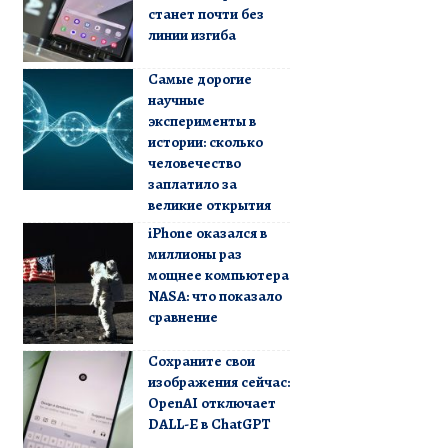
станет почти без
линии изгиба
Самые дорогие
научные
эксперименты в
истории: сколько
человечество
заплатило за
великие открытия
iPhone оказался в
миллионы раз
мощнее компьютера
NASA: что показало
сравнение
Сохраните свои
изображения сейчас:
OpenAI отключает
DALL-E в ChatGPT