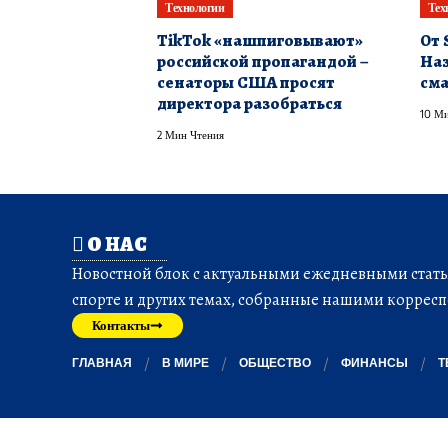
Технологии
Тех
TikTok «нашпиговывают»
От 
российской пропагандой –
Наз
сенаторы США просят
сма
директора разобраться
10 Ми
2 Мин Чтения
О НАС
Новостной блок с актуальными ежедневными статья
спорте и других темах, собранные нашими корресп
Контакты
ГЛАВНАЯ
В МИРЕ
ОБЩЕСТВО
ФИНАНСЫ
Т