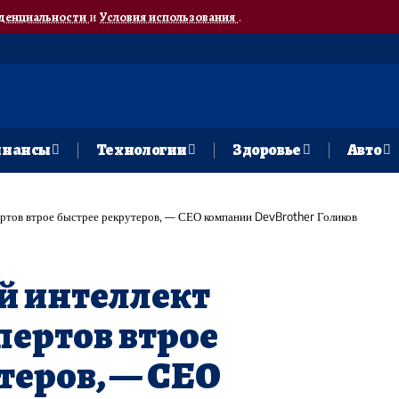
денциальности
и
Условия использования
.
нансы
Технологии
Здоровье
Авто
ертов втрое быстрее рекрутеров, — СЕО компании DevBrother Голиков
й интеллект
пертов втрое
теров, — СЕО