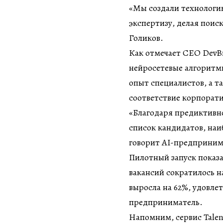
«Мы создали технологию,
экспертизу, делая поис
Голиков.
Как отмечает СЕО DevBr
нейросетевые алгоритмы
опыт специалистов, а т
соответствие корпорати
«Благодаря предиктивн
список кандидатов, на
говорит AI-предприним
Пилотный запуск показа
вакансий сократилось н
выросла на 62%, удовле
предприниматель.
Напомним, сервис Tale