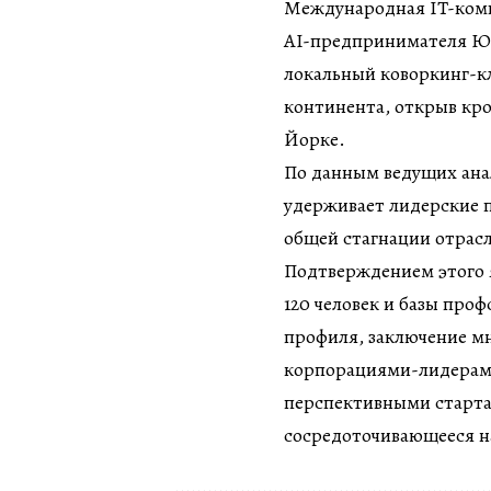
Международная IT-компа
AI-предпринимателя Юри
локальный коворкинг-кл
континента, открыв кро
Йорке.
По данным ведущих анал
удерживает лидерские п
общей стагнации отрас
Подтверждением этого 
120 человек и базы про
профиля, заключение м
корпорациями-лидерами
перспективными стартап
сосредоточивающееся н