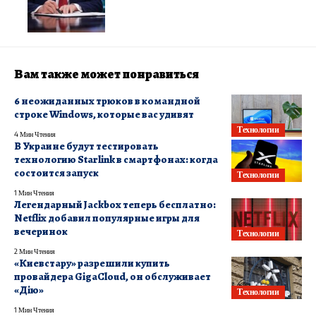
Вам также может понравиться
6 неожиданных трюков в командной
строке Windows, которые вас удивят
Технологии
4 Мин Чтения
В Украине будут тестировать
технологию Starlink в смартфонах: когда
состоится запуск
Технологии
1 Мин Чтения
Легендарный Jackbox теперь бесплатно:
Netflix добавил популярные игры для
вечеринок
Технологии
2 Мин Чтения
«Киевстару» разрешили купить
провайдера GigaCloud, он обслуживает
«Дію»
Технологии
1 Мин Чтения