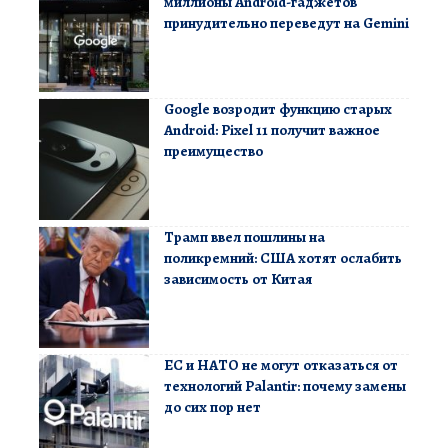
миллионы Android-гаджетов
принудительно переведут на Gemini
Google возродит функцию старых
Android: Pixel 11 получит важное
преимущество
Трамп ввел пошлины на
поликремний: США хотят ослабить
зависимость от Китая
ЕС и НАТО не могут отказаться от
технологий Palantir: почему замены
до сих пор нет