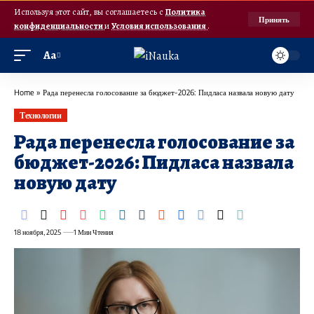
Используя этот сайт, вы соглашаетесь с
Политика
Принять
конфиденциальности
и
Условия использования
.
Аа
Home
»
Рада перенесла голосование за бюджет-2026: Пидласа назвала новую дату
Технологии
Рада перенесла голосование за
бюджет-2026: Пидласа назвала
новую дату
18 ноября, 2025
1 Мин Чтения