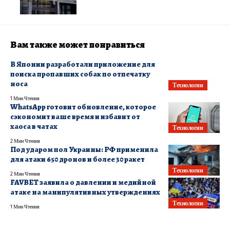
Вам также может понравиться
В Японии разработали приложение для
поиска пропавших собак по отпечатку
носа
Технологии
1 Мин Чтения
WhatsApp готовит обновление, которое
сэкономит ваше время и избавит от
хаоса в чатах
Технологии
2 Мин Чтения
Под ударом пол Украины: РФ применила
для атаки 650 дронов и более 30 ракет
Технологии
2 Мин Чтения
FAVBET заявила о давлении и медийной
атаке на манипулятивных утверждениях
Технологии
1 Мин Чтения