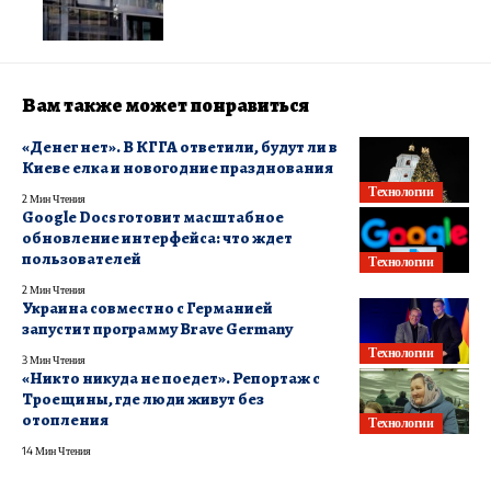
Вам также может понравиться
«Денег нет». В КГГА ответили, будут ли в
Киеве елка и новогодние празднования
Технологии
2 Мин Чтения
Google Docs готовит масштабное
обновление интерфейса: что ждет
пользователей
Технологии
2 Мин Чтения
Украина совместно с Германией
запустит программу Brave Germany
Технологии
3 Мин Чтения
«Никто никуда не поедет». Репортаж с
Троещины, где люди живут без
отопления
Технологии
14 Мин Чтения