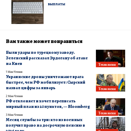
выплаты
Вам также может понравиться
Были удары по турецкому заводу.
Зеленский рассказал Эрдогану об атаке
на Киев
Технологии
1 Мин Чтения
Украинские дроны уничтожают врага
быстрее, чем РФ мобилизует: Сырский
назвал цифры за январь
Технологии
2 Мин Чтения
РФ отклоняет и хочет переписать
мирный план из 20 пунктов, — Bloomberg
Технологии
3 Мин Чтения
Месяц службы за три: кто из военных
получит право на досрочную пенсию в
2026 году