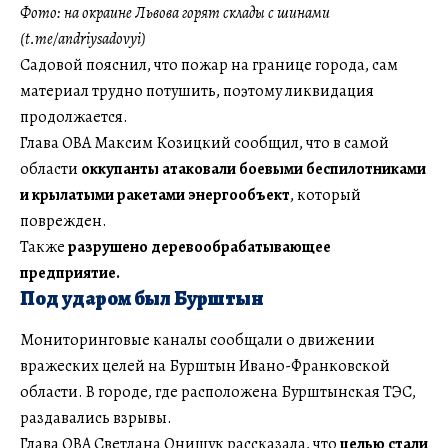
Фото: на окраине Львова горят склады с шинами
(t.me/andriysadovyi)
Садовой пояснил, что пожар на границе города, сам
материал трудно потушить, поэтому ликвидация
продолжается.
Глава ОВА Максим Козицкий сообщил, что в самой
области
оккупанты атаковали боевыми беспилотниками
и крылатыми ракетами энергообъект
, который
поврежден.
Также
разрушено деревообрабатывающее
предприятие.
Под ударом был Бурштын
Мониторинговые каналы сообщали о движении
вражеских целей на Бурштын Ивано-Франковской
области. В городе, где расположена Бурштынская ТЭС,
раздавались взрывы.
Глава ОВА Светлана Онищук рассказала, что
целью стали