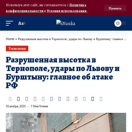
Используя этот сайт, вы соглашаетесь с
Политика
Принять
конфиденциальности
и
Условия использования
.
Аа
Home
»
Разрушенная высотка в Тернополе, удары по Львову и Бурштыну: главное об атаке РФ
Технологии
Разрушенная высотка в
Тернополе, удары по Львову и
Бурштыну: главное об атаке
РФ
19 ноября, 2025
7 Мин Чтения