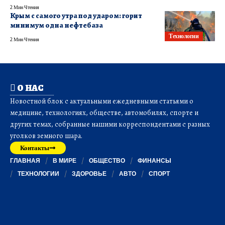
2 Мин Чтения
Крым с самого утра под ударом: горит
минимум одна нефтебаза
Технологии
2 Мин Чтения
О НАС
Новостной блок с актуальными ежедневными статьями о
медицине, технологиях, обществе, автомобилях, спорте и
других темах, собранные нашими корреспондентами с разных
уголков земного шара.
Контакты
ГЛАВНАЯ
В МИРЕ
ОБЩЕСТВО
ФИНАНСЫ
ТЕХНОЛОГИИ
ЗДОРОВЬЕ
АВТО
СПОРТ