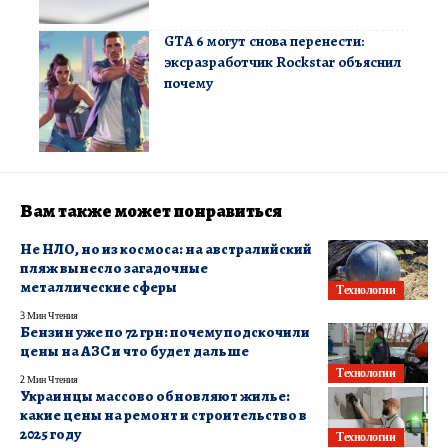
GTA 6 могут снова перенести:
эксразработчик Rockstar объяснил
почему
Вам также может понравиться
Не НЛО, но из космоса: на австралийский
пляж вынесло загадочные
металлические сферы
Технологии
3 Мин Чтения
Бензин уже по 72 грн: почему подскочили
цены на АЗС и что будет дальше
Технологии
2 Мин Чтения
Украинцы массово обновляют жилье:
какие цены на ремонт и строительство в
2025 году
Технологии