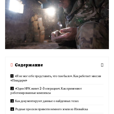
Содержание
«Я не мог себе представить, что там было». Как работает миссия
«Плацдарм»
«Один НРК живет 2-3 операции«. Как применяют
роботизированные комплексы
Как документируют данные о найденных телах
Родные просили привезти немного земли из Иловайска