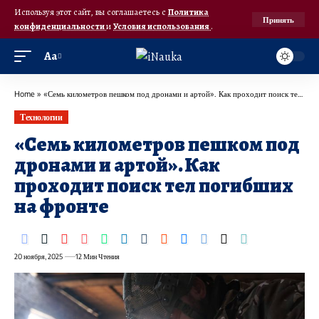
Используя этот сайт, вы соглашаетесь с
Политика
Принять
конфиденциальности
и
Условия использования
.
Аа
Home
»
«Семь километров пешком под дронами и артой». Как проходит поиск тел погибших на фронте
Технологии
«Семь километров пешком под
дронами и артой». Как
проходит поиск тел погибших
на фронте
20 ноября, 2025
12 Мин Чтения