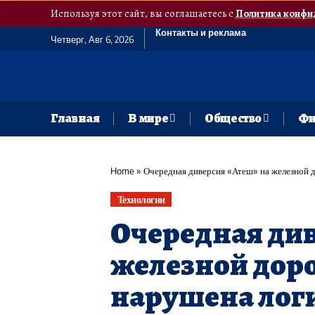
Используя этот сайт, вы соглашаетесь с
Политика конфи
Контакты и реклама
Четверг, Авг 6, 2026
Главная
В мире
Общество
Фи
Home
»
Очередная диверсия «Атеш» на железной д
Технологии
Очередная див
железной доро
нарушена лог