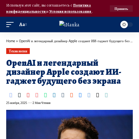
Используя этот сайт, вы соглашаетесь с
Политика
Принять
конфиденциальности
и
Условия использования
.
Аа
Home
»
OpenAI и легендарный дизайнер Apple создают ИИ-гаджет будущего без экрана
Технологии
OpenAI и легендарный
дизайнер Apple создают ИИ-
гаджет будущего без экрана
25 ноября, 2025
2 Мин Чтения