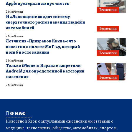
Apple проверили на прочность
Технологии
2 Мин Чтения
На Львовщине вводят систему
сверхточного распознавания людей и
автомобилей
Технологии
2 Мин Чтения
Летчик из «Призраков Киева»: что
известно о пилоте МиГ-29, который
погиб после задания
Технологии
2 Мин Чтения
Только iPhone: в Израиле запретили
Android для определенной категории
населения
Технологии
2 Мин Чтения
О НАС
Новостной блок с актуальными ежедневными статьями о
медицине, технологиях, обществе, автомобилях, спорте и