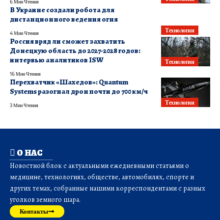
6 Мин Чтения
В Украине создали робота для
дистанционного ведения огня
Технологии
4 Мин Чтения
Россия вряд ли сможет захватить
Донецкую область до 2027-2028 годов:
интервью аналитиков ISW
Технологии
16 Мин Чтения
Перехватчик «Шахедов»: Quantum
Systems разогнал дрон почти до 700 км/ч
Технологии
3 Мин Чтения
О НАС
Новостной блок с актуальными ежедневными статьями о
медицине, технологиях, обществе, автомобилях, спорте и
других темах, собранные нашими корреспондентами с разных
уголков земного шара.
Контакты