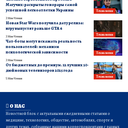
Магучих: раскрыты гонорары самой
успешной легкоатлетки Украины
Технологии
3 Мин Чтения
Новая Star Wars получила дату релиза:
игру выпустят раньше GTA 6
Технологии
3 Мин Чтения
Чат-боты могут искажать реальность
пользователей: механизм
психологической зависимости
Технологии
3 Мин Чтения
От бюджетных до премиум. 12 лучших 50-
дюймовых телевизоров 2025 года
Технологии
5 Мин Чтения
О НАС
Новостной блок с актуальными ежедневными статьями о
медицине, технологиях, обществе, автомобилях, спорте и
других темах, собранные нашими корреспондентами с разных