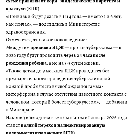
схеме прививки от кори, эпидемического паротита и
краснухи
(КПК).
«Прививки будут делать в 1 и 4 года — вместо 1 и 6 лет,
как сейчас», — поделились в Министерстве
здравоохранения.
Отмечается, что такое нововведение:
Между тем
прививки БЦЖ
— против туберкулеза — в
2026 году будут проводить
через 24 часа после
рождения ребенка
, а не на 3-5 сутки жизни.
«Также детям до 9 месяцев БЦЖ проводится без
предварительного проведения туберкулиновой
кожной пробы/теста высвобождения гамма-
интерферона в случае отсутствия известного контакта с
человеком, который болеет туберкулезом», — добавили
в Минздраве.
Наконец еще одним важным шагом с 1 января 2026 года
станет
полный переход на инактивированную
полиомиелитную вакцину
(ИПВ).