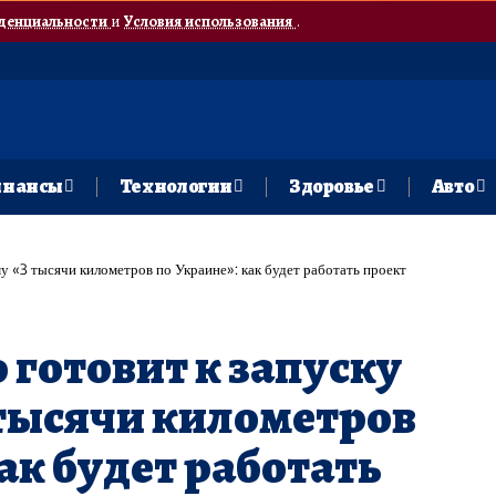
денциальности
и
Условия использования
.
нансы
Технологии
Здоровье
Авто
у «3 тысячи километров по Украине»: как будет работать проект
 готовит к запуску
тысячи километров
ак будет работать