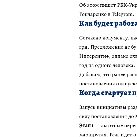
Об этом пишет РБК-Укр
Гончаренко в Telegram.
Как будет работ
Согласно документу, па
грн. Предложение не бу
Интерсити+, однако охв
год на одного человека.
Добавим, что ранее ра
постановления о запуск
Когда стартует 
Запуск инициативы разд
силу постановления до 2
Этап 1
— льготные перев
маршрутах. Речь идет о