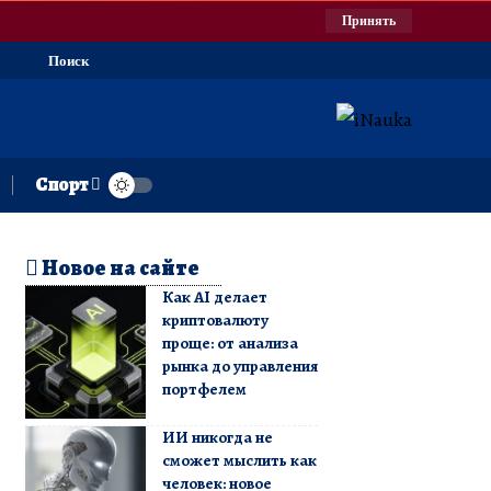
Принять
Поиск
Спорт
Новое на сайте
Как AI делает
криптовалюту
проще: от анализа
рынка до управления
портфелем
ИИ никогда не
сможет мыслить как
человек: новое