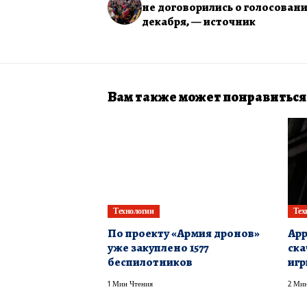
не договорились о голосовани
декабря, — источник
Вам также может понравиться
Технологии
Тех
По проекту «Армия дронов»
App
уже закуплено 1577
ска
беспилотников
игр
1 Мин Чтения
2 Мин