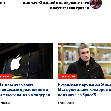
и 2
выплат «Зимней поддержки»: кто
получит 1000 гривен
нологии
Технологии
le назвала самые
Российские дроны на Starli
чиваемые приложения и
Маск уже знает, Федоров 
ы 2025 года: кто в лидерах
контакте со SpaceX
 Чтения
1 Мин Чтения