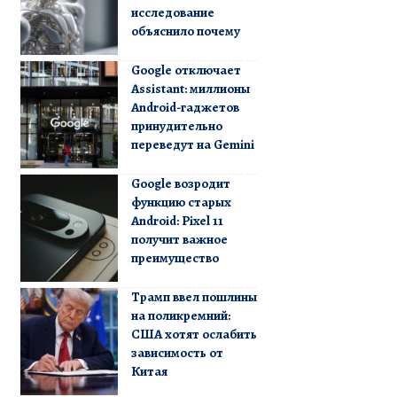
исследование
объяснило почему
Google отключает
Assistant: миллионы
Android-гаджетов
принудительно
переведут на Gemini
Google возродит
функцию старых
Android: Pixel 11
получит важное
преимущество
Трамп ввел пошлины
на поликремний:
США хотят ослабить
зависимость от
Китая