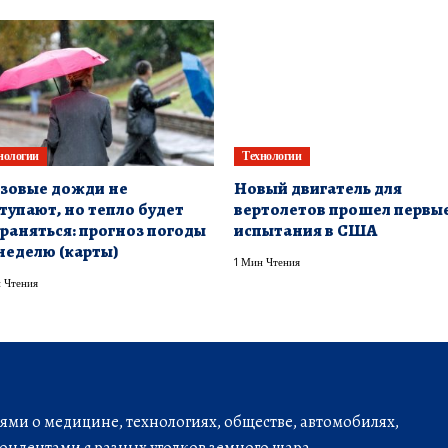
нологии
Технологии
зовые дожди не
Новый двигатель для
тупают, но тепло будет
вертолетов прошел первы
раняться: прогноз погоды
испытания в США
неделю (карты)
1 Мин Чтения
 Чтения
ми о медицине, технологиях, обществе, автомобилях,
ондентами с разных уголков земного шара.