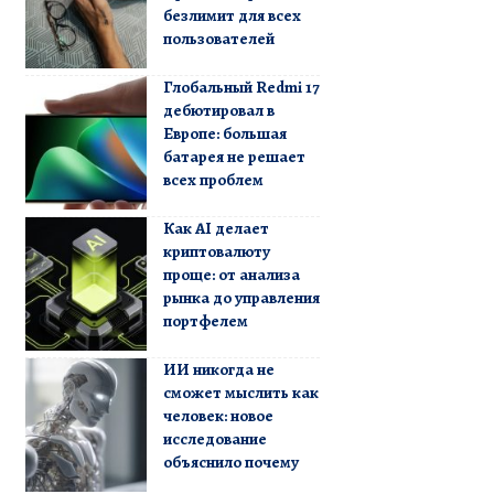
безлимит для всех
пользователей
Глобальный Redmi 17
дебютировал в
Европе: большая
батарея не решает
всех проблем
Как AI делает
криптовалюту
проще: от анализа
рынка до управления
портфелем
ИИ никогда не
сможет мыслить как
человек: новое
исследование
объяснило почему