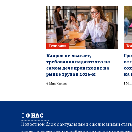
Технологии
Тех
Кадров не хватает,
Гро
требования падают: что на
отс
самом деле происходит на
сох
рынке труда в 2026-м
на 
4 Мин Чтения
1 Мин
О НАС
Новостной блок с актуальными ежедневными статья
спорте и других темах, собранные нашими корресп