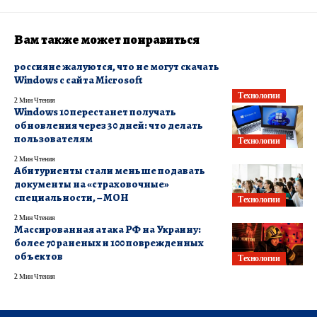
Вам также может понравиться
россияне жалуются, что не могут скачать
Windows с сайта Microsoft
Технологии
2 Мин Чтения
Windows 10 перестанет получать
обновления через 30 дней: что делать
пользователям
Технологии
2 Мин Чтения
Абитуриенты стали меньше подавать
документы на «страховочные»
специальности, – МОН
Технологии
2 Мин Чтения
Массированная атака РФ на Украину:
более 70 раненых и 100 поврежденных
объектов
Технологии
2 Мин Чтения