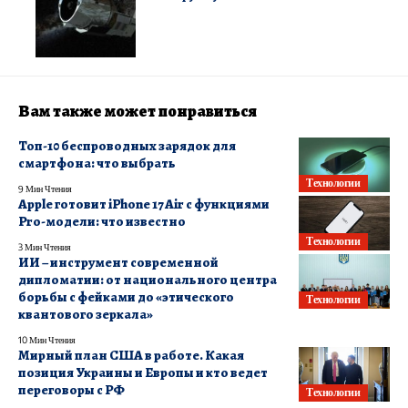
Вам также может понравиться
Топ-10 беспроводных зарядок для
смартфона: что выбрать
Технологии
9 Мин Чтения
Apple готовит iPhone 17 Air с функциями
Pro-модели: что известно
Технологии
3 Мин Чтения
ИИ – инструмент современной
дипломатии: от национального центра
борьбы с фейками до «этического
Технологии
квантового зеркала»
10 Мин Чтения
Мирный план США в работе. Какая
позиция Украины и Европы и кто ведет
переговоры с РФ
Технологии