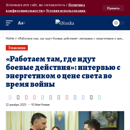
Используя этот сайт, вы соглашаетесь с
Политика
Принять
конфиденциальности
и
Условия использования
.
Аа
Home
»
«Работаем там, где идут боевые действия»: интервью с энергетиком о цене света во время войны
Технологии
«Работаем там, где идут
боевые действия»: интервью с
энергетиком о цене света во
время войны
22 декабря, 2025
10 Мин Чтения