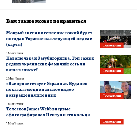
Вам также может понравиться
Мокрый снег и потепление: какой будет
погода в Украине на следующей неделе
(карты)
Технологии
1 Мин Чтения
Палалюлька и Загубигорилка. Топ самых
редких украинских фамилий: есть ли
ваша в списке?
Технологии
2 Мин Чтения
«Вас приветствует Украина». Буданов
показал эмоциональное видео
возвращения пленных
Технологии
1 Мин Чтения
Телескоп James Webb впервые
сфотографировал Нептун и его кольца
Технологии
1 Мин Чтения