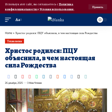
Используя этот сайт, вы соглашаетесь с
Политика
Принять
конфиденциальности
и
Условия использования
.
Аа
Home
»
Христос родился: ПЦУ объяснила, в чем настоящая сила Рождества
Технологии
Христос родился: ПЦУ
объяснила, в чем настоящая
сила Рождества
26 декабря, 2025
3 Мин Чтения