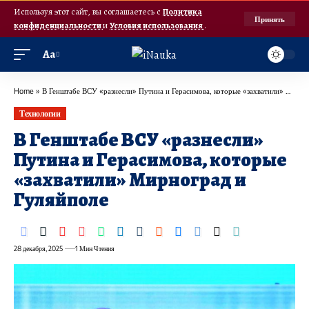
Используя этот сайт, вы соглашаетесь с
Политика
Принять
конфиденциальности
и
Условия использования
.
Аа
Home
»
В Генштабе ВСУ «разнесли» Путина и Герасимова, которые «захватили» Мирноград и Гуляйполе
Технологии
В Генштабе ВСУ «разнесли»
Путина и Герасимова, которые
«захватили» Мирноград и
Гуляйполе
28 декабря, 2025
1 Мин Чтения