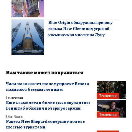
Blue Origin обнаружила причину
взрыва New Glenn: под угрозой
космическая миссия на Луну
Вам также может понравиться
Часы на 10 000 лет: почему проект Безоса
называют бессмысленным
Технологии
3 Мин Чтения
Еще 2 самолета и более 1300 оккупантов:
Генштаб обновил потери росармии
Технологии
1 Мин Чтения
Ракета New Shepard совершит полет с
шестью туристами