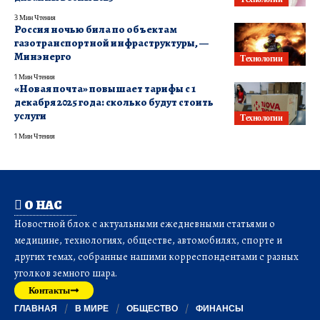
3 Мин Чтения
Россия ночью била по объектам
газотранспортной инфраструктуры, —
Минэнерго
Технологии
1 Мин Чтения
«Новая почта» повышает тарифы с 1
декабря 2025 года: сколько будут стоить
услуги
Технологии
1 Мин Чтения
О НАС
Новостной блок с актуальными ежедневными статьями о
медицине, технологиях, обществе, автомобилях, спорте и
других темах, собранные нашими корреспондентами с разных
уголков земного шара.
Контакты
ГЛАВНАЯ
В МИРЕ
ОБЩЕСТВО
ФИНАНСЫ