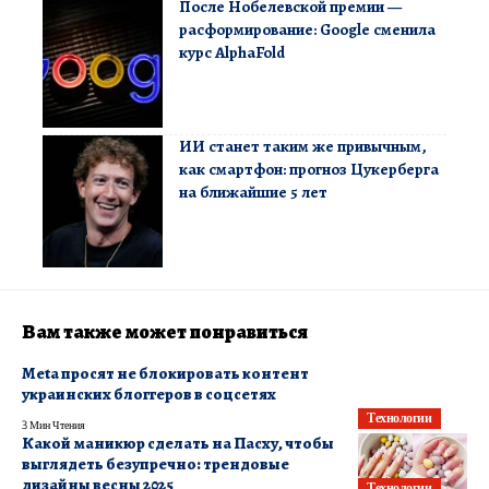
После Нобелевской премии —
расформирование: Google сменила
курс AlphaFold
ИИ станет таким же привычным,
как смартфон: прогноз Цукерберга
на ближайшие 5 лет
Вам также может понравиться
Meta просят не блокировать контент
украинских блоггеров в соцсетях
Технологии
3 Мин Чтения
Какой маникюр сделать на Пасху, чтобы
выглядеть безупречно: трендовые
дизайны весны 2025
Технологии