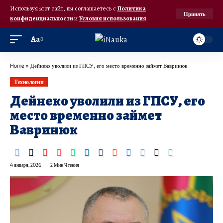
Используя этот сайт, вы соглашаетесь с
Политика
Принять
конфиденциальности
и
Условия использования
.
Аа
Home
»
Дейнеко уволили из ГПСУ, его место временно займет Вавринюк
Технологии
Дейнеко уволили из ГПСУ, его
место временно займет
Вавринюк
4 января, 2026
2 Мин Чтения