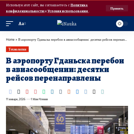
Используя этот сайт, вы соглашаетесь с
Политика
Принять
конфиденциальности
и
Условия использования
.
Аа
Home
»
В аэропорту Гданьска перебои в авиасообщении: десятки рейсов перенаправлены
Технологии
В аэропорту Гданьска перебои
в авиасообщении: десятки
рейсов перенаправлены
11 января, 2026
1 Мин Чтения