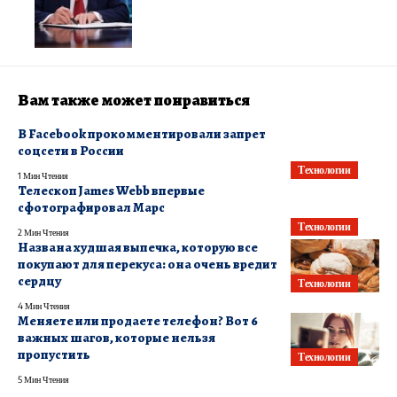
Вам также может понравиться
В Facebook прокомментировали запрет
соцсети в России
Технологии
1 Мин Чтения
Телескоп James Webb впервые
сфотографировал Марс
Технологии
2 Мин Чтения
Названа худшая выпечка, которую все
покупают для перекуса: она очень вредит
сердцу
Технологии
4 Мин Чтения
Меняете или продаете телефон? Вот 6
важных шагов, которые нельзя
пропустить
Технологии
5 Мин Чтения