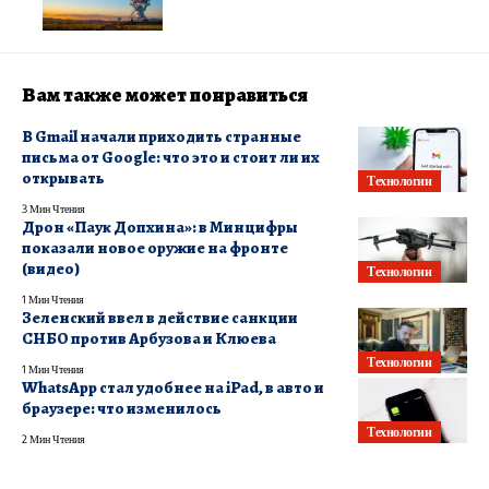
Вам также может понравиться
В Gmail начали приходить странные
письма от Google: что это и стоит ли их
открывать
Технологии
3 Мин Чтения
Дрон «Паук Допхина»: в Минцифры
показали новое оружие на фронте
(видео)
Технологии
1 Мин Чтения
Зеленский ввел в действие санкции
СНБО против Арбузова и Клюева
Технологии
1 Мин Чтения
WhatsApp стал удобнее на iPad, в авто и
браузере: что изменилось
Технологии
2 Мин Чтения