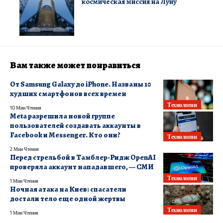
космическая миссия на Луну
Вам также может понравиться
От Samsung Galaxy до iPhone. Названы 10
худших смартфонов всех времен
Технологии
10 Мин Чтения
Meta разрешила новой группе
пользователей создавать аккаунты в
Facebook и Messenger. Кто они?
Технологии
2 Мин Чтения
Перед стрельбой в Тамблер-Ридж OpenAI
проверяла аккаунт нападавшего, — СМИ
Технологии
1 Мин Чтения
Ночная атака на Киев: спасатели
достали тело еще одной жертвы
Технологии
1 Мин Чтения